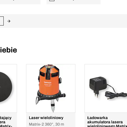
iebie
żający
Laser wieloliniowy
Ładowarka
era
akumulatora lasera
Matrix-2 360°, 30 m
Matrix-
wieloliniowego Matri