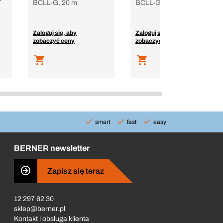
BCLL-G, 20 m
BCLL-G, 20 m
Zaloguj się, aby
Zaloguj się, aby
zobaczyć ceny
zobaczyć ceny
smart
fast
easy
BERNER newsletter
Zapisz się teraz
12 297 62 30
sklep@berner.pl
Kontakt i obsługa klienta