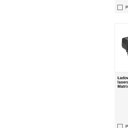
P
Ładow
laser
Matri
P