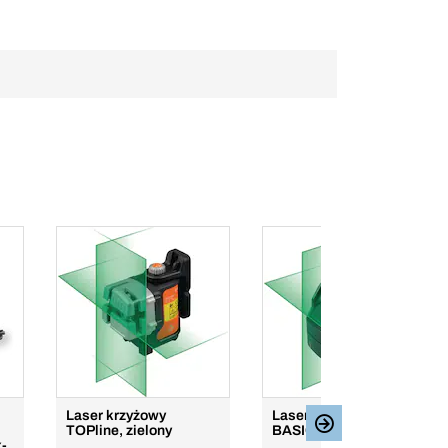
Laser krzyżowy
Laser krzyżowy
TOPline, zielony
BASICline, zielony
x-