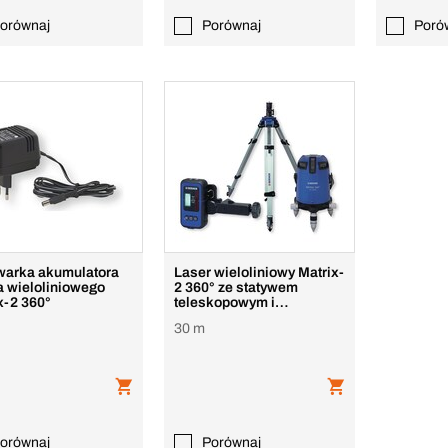
orównaj
Porównaj
Poró
arka akumulatora
Laser wieloliniowy Matrix-
a wieloliniowego
2 360° ze statywem
x-2 360°
teleskopowym i
odbiornikiem ręcznym
30 m
orównaj
Porównaj