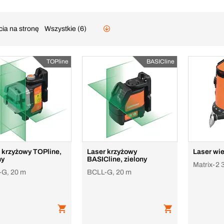
cia na stronę
Wszystkie (6)
TOPline
BASICline
 krzyżowy TOPline,
Laser krzyżowy
Laser wie
ny
BASICline, zielony
Matrix-2 
G, 20 m
BCLL-G, 20 m