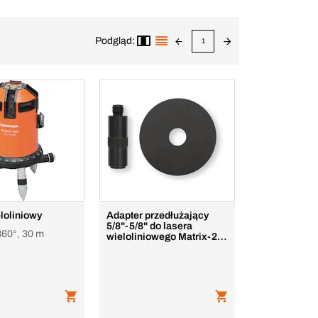
Podgląd:
1
loliniowy
Adapter przedłużający
5/8"-5/8" do lasera
360°, 30 m
wieloliniowego Matrix-2
360°