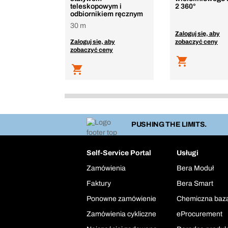
teleskopowym i
2 360°
odbiornikiem ręcznym
30 m
Zaloguj się, aby
Zaloguj się, aby
zobaczyć ceny
zobaczyć ceny
PUSHING THE LIMITS.
Self-Service Portal
Usługi
Zamówienia
Bera Moduł
Faktury
Bera Smart
Ponowne zamówienie
Chemiczna baz
Zamówienia cykliczne
eProcurement