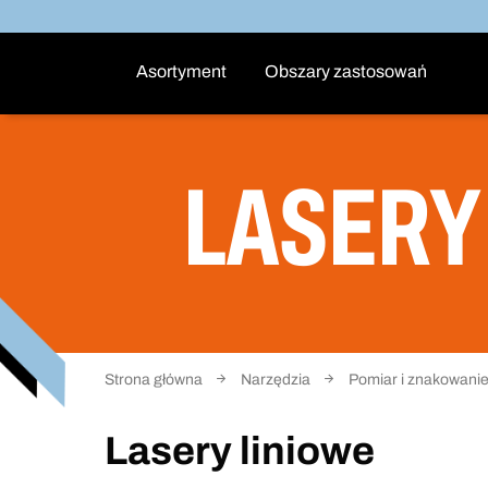
Asortyment
Obszary zastosowań
LASERY
Strona główna
Narzędzia
Pomiar i znakowani
Lasery liniowe