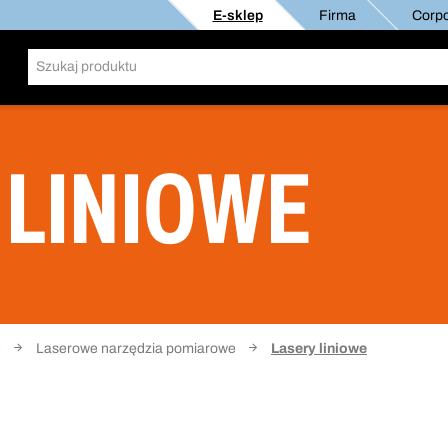
E-sklep
Firma
Corpo
 LINIOWE
e
Laserowe narzędzia pomiarowe
Lasery liniowe