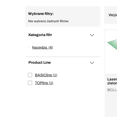
Wybrane filtry:
Wejś
Nie wybrano żadnych filtrów.
Kategoria filtr
Narzędzia
6
Product Line
BASICline
1
Laser
TOPline
1
zielo
BCLL-