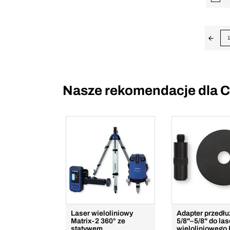
1
Nasze rekomendacje dla C
Laser wieloliniowy
Adapter przedłu
Matrix-2 360° ze
5/8"–5/8" do las
statywem
wieloliniowego 