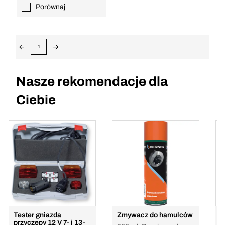
Porównaj
1
Nasze rekomendacje dla
Ciebie
Tester gniazda
Zmywacz do hamulców
O
przyczepy 12 V 7- i 13-