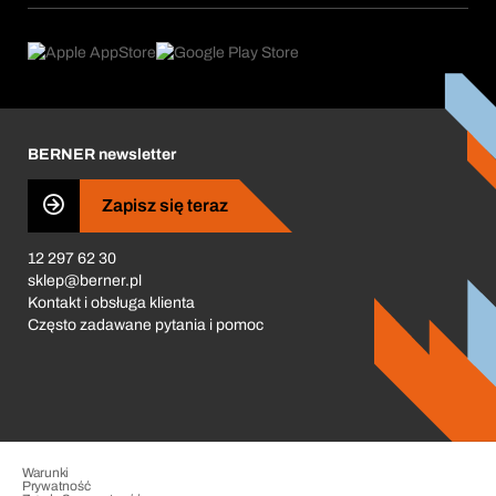
eProcurement
Co oferujemy
Product Compliance
Doradca produktowy
Co nas napędza
Zamówienia cykliczne
Corporate Responsibility
Kariera
BERNER newsletter
Business Conduct
Zapisz się teraz
12 297 62 30
sklep@berner.pl
Kontakt i obsługa klienta
Często zadawane pytania i pomoc
Warunki
Prywatność