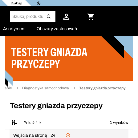
E-sklep
Asortyment
Obszary zastosowań
TESTERY GNIAZDA
Filtruj
PRZYCZEPY
kowanie
Diagnostyka samochodowa
Testery gniazda przyczepy
Testery gniazda przyczepy
1 wyników
Pokaż filtr
Wejścia na stronę
24