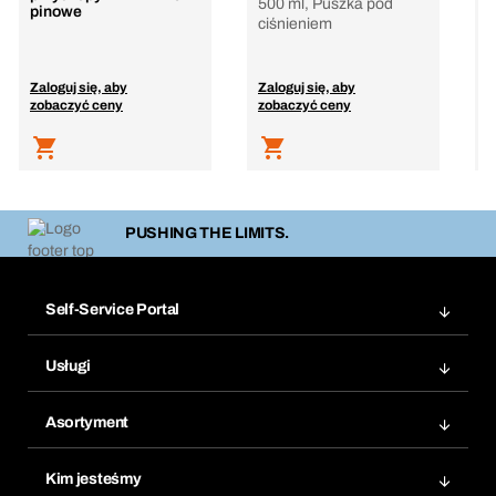
500 ml, Puszka pod
pinowe
ciśnieniem
Zaloguj się, aby
Zaloguj się, aby
Z
zobaczyć ceny
zobaczyć ceny
z
PUSHING THE LIMITS.
Self-Service Portal
Zamówienia
Usługi
Faktury
Bera Moduł
Ponowne zamówienie
Asortyment
Bera Smart
Zamówienia cykliczne
Innowacje produktowe
Chemiczna baza danych
Kim jesteśmy
Najczęściej zadawane pytania
Obszary zastosowań