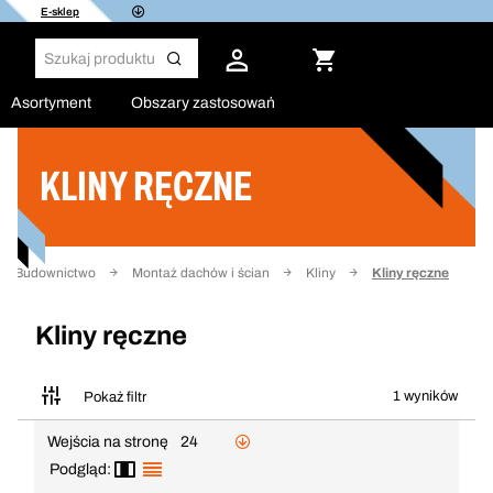
E-sklep
Asortyment
Obszary zastosowań
KLINY RĘCZNE
Filtruj
Budownictwo
Montaż dachów i ścian
Kliny
Kliny ręczne
Kliny ręczne
1 wyników
Pokaż filtr
Wejścia na stronę
24
Podgląd: