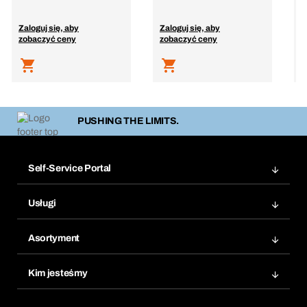
Zaloguj się, aby
Zaloguj się, aby
Z
zobaczyć ceny
zobaczyć ceny
z
PUSHING THE LIMITS.
Self-Service Portal
Zamówienia
Usługi
Faktury
Bera Moduł
Ponowne zamówienie
Asortyment
Bera Smart
Zamówienia cykliczne
Innowacje produktowe
Chemiczna baza danych
Kim jesteśmy
Najczęściej zadawane pytania
Obszary zastosowań
eProcurement
Co oferujemy
Product Compliance