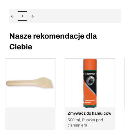
1
Nasze rekomendacje dla
Ciebie
Zmywacz do hamulców
O
500 ml, Puszka pod
ciśnieniem