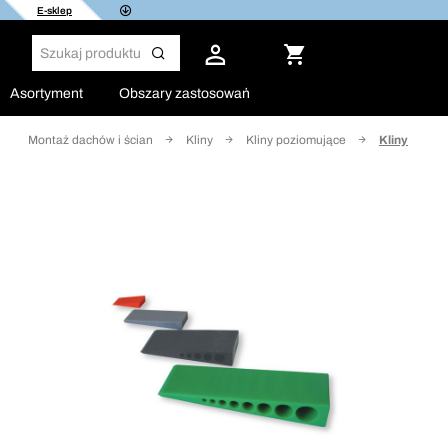
E-sklep
Asortyment
Obszary zastosowań
Montaż dachów i ścian
Kliny
Kliny poziomujące
Kliny