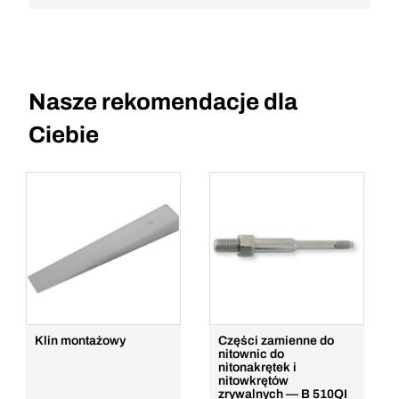
Nasze rekomendacje dla
Ciebie
Klin montażowy
Części zamienne do
nitownic do
nitonakrętek i
nitowkrętów
zrywalnych — B 510QI