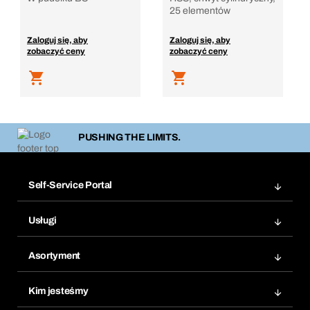
25 elementów
Zaloguj się, aby
Zaloguj się, aby
zobaczyć ceny
zobaczyć ceny
PUSHING THE LIMITS.
Self-Service Portal
Zamówienia
Usługi
Faktury
Bera Moduł
Ponowne zamówienie
Asortyment
Bera Smart
Zamówienia cykliczne
Innowacje produktowe
Chemiczna baza danych
Kim jesteśmy
Najczęściej zadawane pytania
Obszary zastosowań