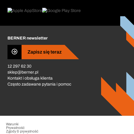
eProcurement
Co oferujemy
Product Compliance
Doradca produktowy
Co nas napędza
Zamówienia cykliczne
Corporate Responsibility
Kariera
BERNER newsletter
Business Conduct
Zapisz się teraz
12 297 62 30
sklep@berner.pl
Kontakt i obsługa klienta
Często zadawane pytania i pomoc
Warunki
Prywatność
Zgody & prywatność