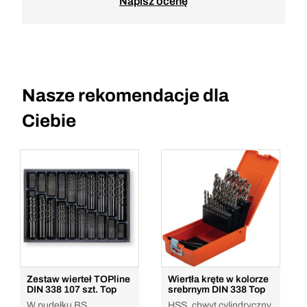
Napisz ocenę
Nasze rekomendacje dla
Ciebie
Zestaw wierteł TOPline
Wiertła kręte w kolorze
DIN 338 107 szt. Top
srebrnym DIN 338 Top
W pudełku BS
HSS, chwyt cylindryczny,