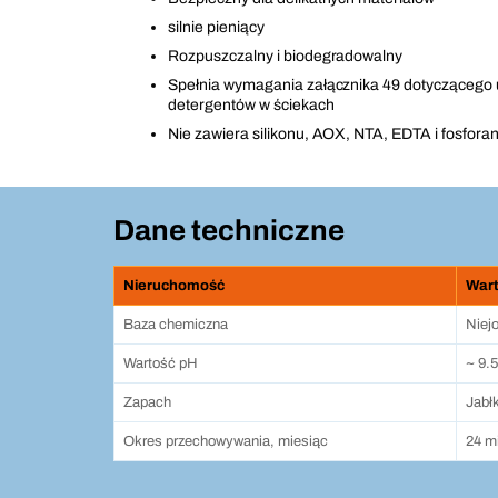
silnie pieniący
Rozpuszczalny i biodegradowalny
Spełnia wymagania załącznika 49 dotyczącego ut
detergentów w ściekach
Nie zawiera silikonu, AOX, NTA, EDTA i fosfora
Dane techniczne
Nieruchomość
War
Baza chemiczna
Niej
Wartość pH
~ 9.5
Zapach
Jabł
Okres przechowywania, miesiąc
24 m