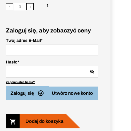
1
-
+
Zaloguj się, aby zobaczyć ceny
Twój adres E-Mail
*
Hasło
*
Zapomniałeś hasła?
Zaloguj się
Utwórz nowe konto
Dodaj do koszyka