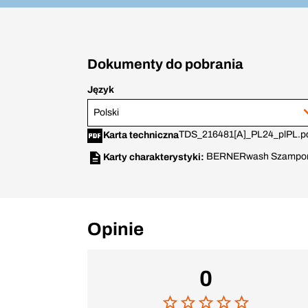
Dokumenty do pobrania
Język
Polski
TDS_216481[A]_PL24_plPL.p
Karta techniczna
BERNERwash Szampon
Karty charakterystyki:
Opinie
0