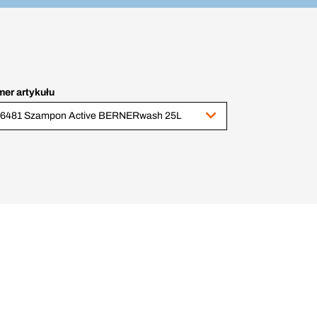
er artykułu
16481 Szampon Active BERNERwash 25L