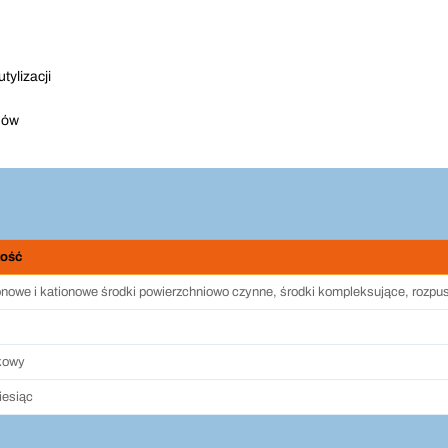
ylizacji
nów
tość
onowe i kationowe środki powierzchniowo czynne, środki kompleksujące, rozpu
kowy
iesiąc