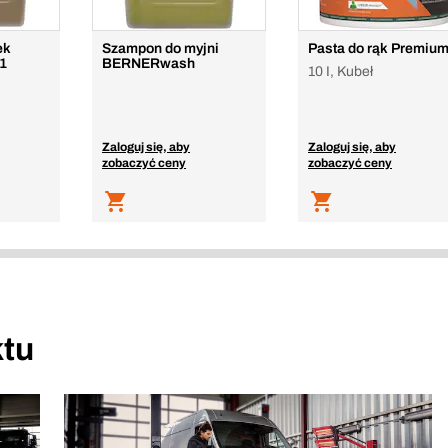
ek
Szampon do myjni
Pasta do rąk Premiu
 1
BERNERwash
10 I, Kubeł
Zaloguj się, aby
Zaloguj się, aby
zobaczyć ceny
zobaczyć ceny
tu