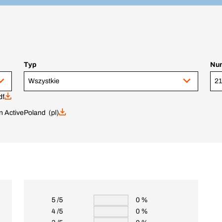
Typ
Num
Wszystkie
2
df
 Active
Poland (pl)
5 /5
0 %
4 /5
0 %