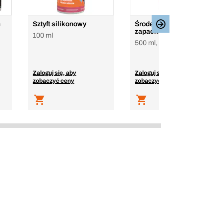
m
Sztyft silikonowy
Środek do usuwania
zapachów
100 ml
500 ml, Butelka spray
Zaloguj się, aby
Zaloguj się, aby
zobaczyć ceny
zobaczyć ceny