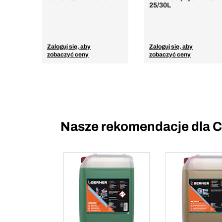
25/30L
Zaloguj się, aby
Zaloguj się, aby
zobaczyć ceny
zobaczyć ceny
Nasze rekomendacje dla C