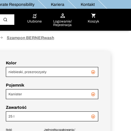
rate Responsibility
Kariera
Kontakt
Ulubione
Logowanie/
Koszyk
Rejestracja
Szampon BERNERwash
Kolor
niebieski, przezroczysty
Pojemnik
Kanister
Zawartość
25 I
Ilość
Jednostka opakowania /