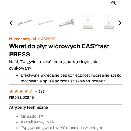
Numer artykułu:
332297
Wkręt do płyt wiórowych EASYfast
PRESS
NaN, TX, gwint i część mocująca w jednym, stal,
cynkowany
Efektywne wkręcanie bez konieczności wcześniejszego
mocowania np. za pomocą ścisków śrubowych
(3)
Napisz ocenę
Atrybuty techniczne
Gniazdo: TX
Kształt głowy: NaN
Typ gwintu: gwint i część mocująca w jednym