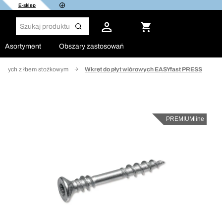
E-sklep
Asortyment
Obszary zastosowań
órowych z łbem stożkowym
Wkręt do płyt wiórowych EASYfast PRESS
PREMIUMline