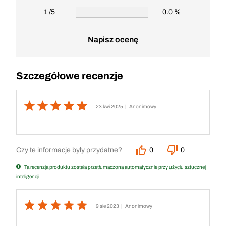
1 /5
0.0 %
Napisz ocenę
Szczegółowe recenzje
23 kwi 2025
| Anonimowy
Czy te informacje były przydatne?
0
0
Ta recenzja produktu została przetłumaczona automatycznie przy użyciu sztucznej
inteligencji
9 sie 2023
| Anonimowy