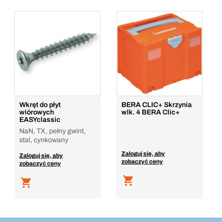
Wkręt do płyt
BERA CLIC+ Skrzynia
wiórowych
wlk. 4 BERA Clic+
EASYclassic
NaN, TX, pełny gwint,
stal, cynkowany
Zaloguj się, aby
Zaloguj się, aby
zobaczyć ceny
zobaczyć ceny