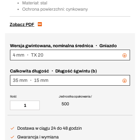
Materiał: stal
Ochrona powierzchni: cynkowany
Zobacz PDF
Wersja gwintowana, nominalna średnica ・ Gniazdo
4 mm ・ TX 20
Całkowita długość ・ Długość śgwintu (b)
35 mm ・ 15 mm
Ilość
Jednostka opakowania /
500
Dostawa w ciągu 24 do 48 godzin
Gwarancja i wymiana