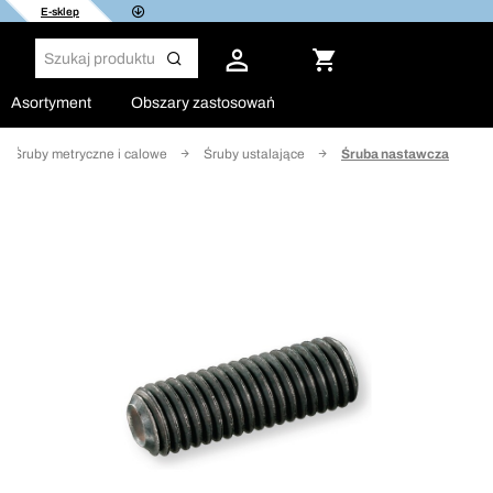
E-sklep
Asortyment
Obszary zastosowań
Śruby metryczne i calowe
Śruby ustalające
Śruba nastawcza