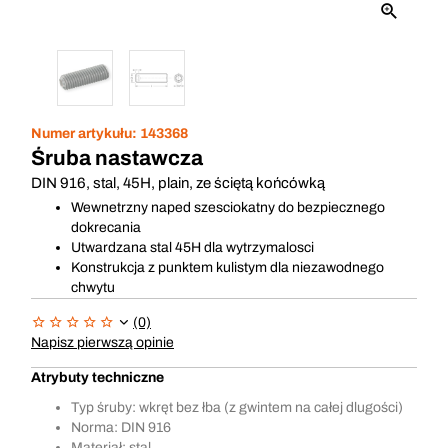
Numer artykułu:
143368
Śruba nastawcza
DIN 916, stal, 45H, plain, ze ściętą końcówką
Wewnetrzny naped szesciokatny do bezpiecznego
dokrecania
Utwardzana stal 45H dla wytrzymalosci
Konstrukcja z punktem kulistym dla niezawodnego
chwytu
(0)
Napisz pierwszą opinie
Atrybuty techniczne
Typ śruby: wkręt bez łba (z gwintem na całej dlugości)
Norma: DIN 916
Materiał: stal