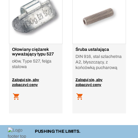
Ołowiany ciężarek
Śruba ustalająca
wyważający typu 527
DIN 916, stal szlachetna
ołów, Type 527, felga
A2, błyszczący, z
stalowa
końcówką pucharową
Zaloguj się, aby
Zaloguj się, aby
zobaczyć ceny
zobaczyć ceny
PUSHING THE LIMITS.