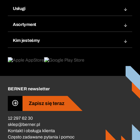
Zamówienia
Usługi
Faktury
Bera Moduł
Ponowne zamówienie
Asortyment
Bera Smart
Zamówienia cykliczne
Innowacje produktowe
Chemiczna baza danych
Kim jesteśmy
Najczęściej zadawane pytania
Obszary zastosowań
eProcurement
Co oferujemy
Product Compliance
Doradca produktowy
Co nas napędza
Zamówienia cykliczne
Corporate Responsibility
Kariera
BERNER newsletter
Business Conduct
Zapisz się teraz
12 297 62 30
sklep@berner.pl
Kontakt i obsługa klienta
Często zadawane pytania i pomoc