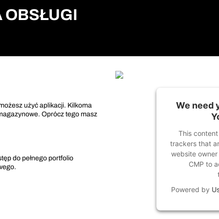
 OBSŁUGI
We need y
żesz użyć aplikacji. Kilkoma
ki magazynowe. Oprócz tego masz
Y
This content
trackers that ar
website owner n
tęp do pełnego portfolio
CMP to ad
owego.
Powered by
Us