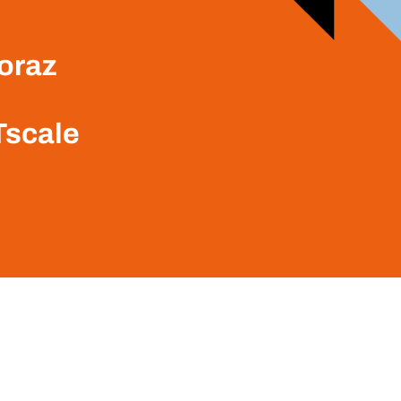
 oraz
Tscale