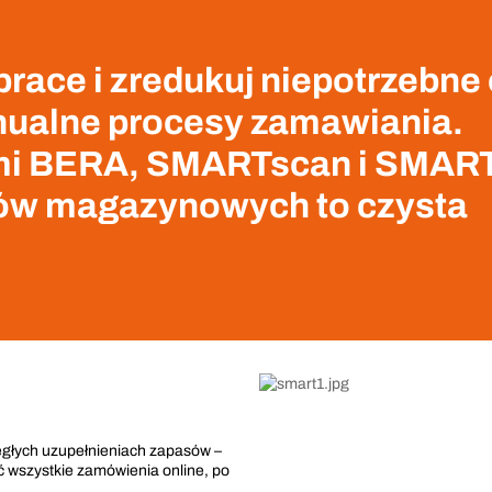
race i zredukuj niepotrzebne
ualne procesy zamawiania.
mi BERA, SMARTscan i SMAR
nów magazynowych to czysta
ległych uzupełnieniach zapasów –
ć wszystkie zamówienia online, po