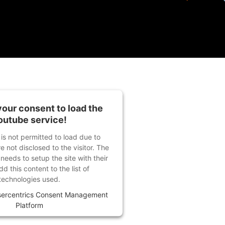
our consent to load the
outube service!
 is not permitted to load due to
e not disclosed to the visitor. The
eeds to setup the site with their
d this content to the list of
technologies used.
ercentrics Consent Management
Platform