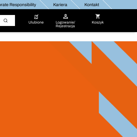
rate Responsibility
Kariera
Kontakt
Ulubione
Logowanie/
Koszyk
Rejestracja