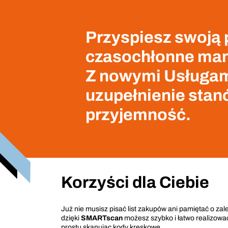
Przyspiesz swoją p
czasochłonne man
Z nowymi Usługa
uzupełnienie sta
przyjemność.
Korzyści dla Ciebie
Już nie musisz pisać list zakupów ani pamiętać o za
dzięki
SMARTscan
możesz szybko i łatwo realizowa
prostu skanując kody kreskowe.