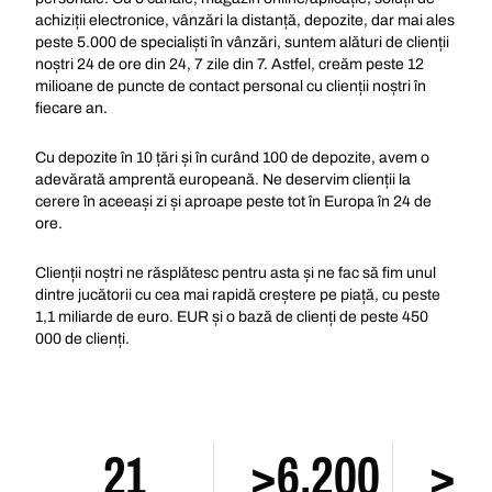
achiziții electronice, vânzări la distanță, depozite, dar mai ales
peste 5.000 de specialiști în vânzări, suntem alături de clienții
noștri 24 de ore din 24, 7 zile din 7. Astfel, creăm peste 12
milioane de puncte de contact personal cu clienții noștri în
fiecare an.
Cu depozite în 10 țări și în curând 100 de depozite, avem o
adevărată amprentă europeană. Ne deservim clienții la
cerere în aceeași zi și aproape peste tot în Europa în 24 de
ore.
Clienții noștri ne răsplătesc pentru asta și ne fac să fim unul
dintre jucătorii cu cea mai rapidă creștere pe piață, cu peste
1,1 miliarde de euro. EUR și o bază de clienți de peste 450
000 de clienți.
21
>6.200
>1