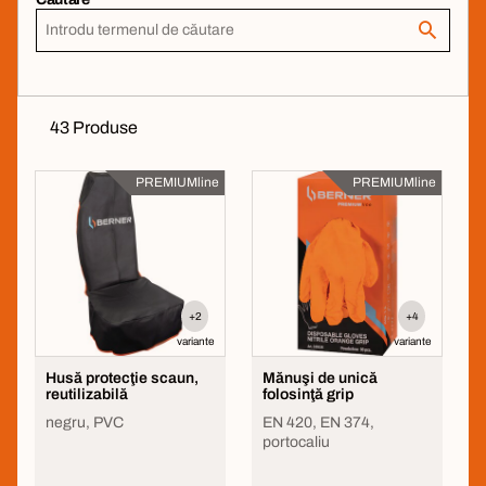
43 Produse
PREMIUMline
PREMIUMline
+2
+4
variante
variante
Husă protecţie scaun,
Mănuşi de unică
reutilizabilă
folosinţă grip
negru, PVC
EN 420, EN 374,
portocaliu