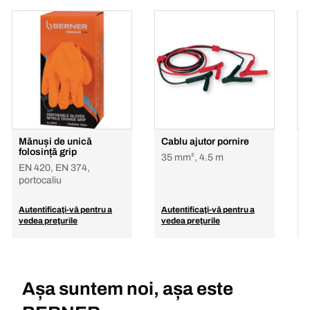
Mănuși de unică
Cablu ajutor pornire
Ș
folosință grip
i
35 mm², 4.5 m
EN 420, EN 374,
h
portocaliu
Autentificaţi-vă pentru a
Autentificaţi-vă pentru a
A
vedea preţurile
vedea preţurile
v
Așa suntem noi, așa este