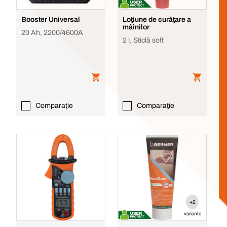
Booster Universal
Loţiune de curăţare a
mâinilor
20 Ah, 2200/4600A
2 l, Sticlă soft
Comparaţie
Comparaţie
+2
variante