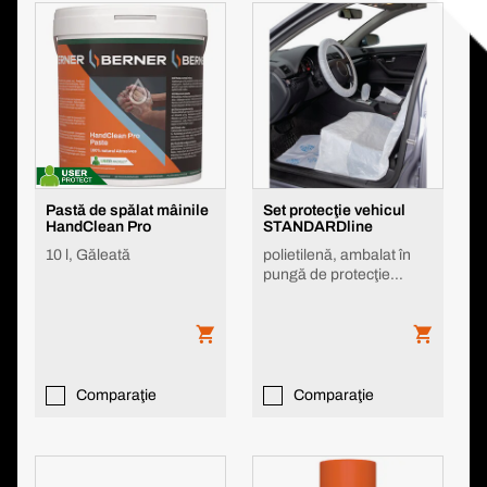
Pastă de spălat mâinile
Set protecţie vehicul
HandClean Pro
STANDARDline
10 l, Găleată
polietilenă, ambalat în
pungă de protecţie
contra prafului
Comparaţie
Comparaţie