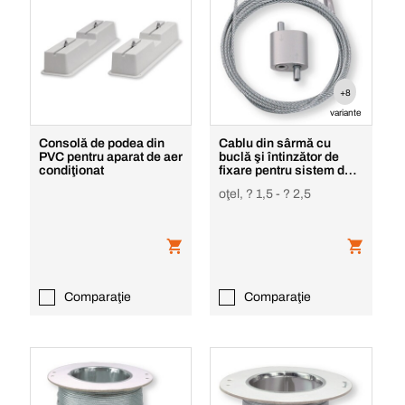
+8
variante
Consolă de podea din
Cablu din sârmă cu
PVC pentru aparat de aer
buclă şi întinzător de
condiţionat
fixare pentru sistem de
suspendare
oţel, ? 1,5 - ? 2,5
Comparaţie
Comparaţie