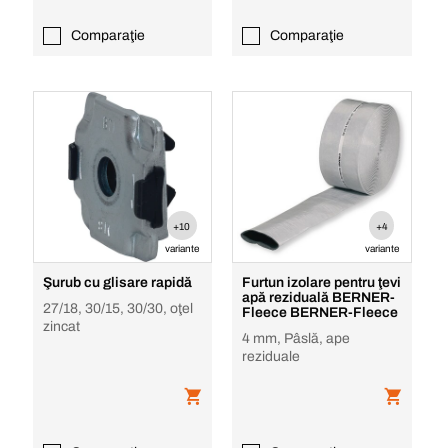
Comparaţie
Comparaţie
+10
+4
variante
variante
Şurub cu glisare rapidă
Furtun izolare pentru ţevi
apă reziduală BERNER-
27/18, 30/15, 30/30, oţel
Fleece BERNER-Fleece
zincat
4 mm, Pâslă, ape
reziduale