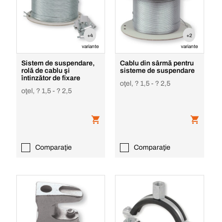
+4
+2
variante
variante
Sistem de suspendare,
Cablu din sârmă pentru
rolă de cablu şi
sisteme de suspendare
întinzător de fixare
oţel, ? 1,5 - ? 2,5
oţel, ? 1,5 - ? 2,5
Comparaţie
Comparaţie