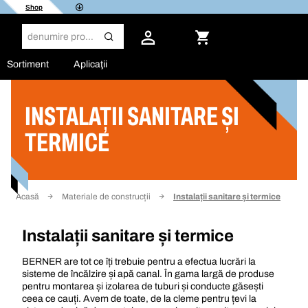
Shop
Sortiment
Aplicaţii
INSTALAȚII SANITARE ȘI
Filtru
TERMICE
Acasă
Materiale de construcții
Instalații sanitare și termice
Instalații sanitare și termice
BERNER are tot ce îți trebuie pentru a efectua lucrări la
sisteme de încălzire și apă canal. În gama largă de produse
pentru montarea și izolarea de tuburi și conducte găsești
ceea ce cauți. Avem de toate, de la cleme pentru țevi la