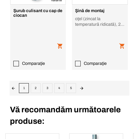
variante
Şurub culisant cu cap de
Şină de montaj
ciocan
oţel (zincat la
temperatură ridicată), 2.0
mm, 38/40
Comparaţie
Comparaţie
1
2
3
4
5
Vă recomandăm următoarele
produse: