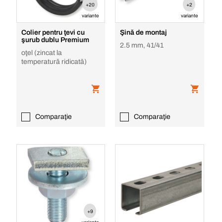
+20
+2
variante
variante
Colier pentru ţevi cu
Şină de montaj
şurub dublu Premium
2.5 mm, 41/41
oţel (zincat la
temperatură ridicată)
Comparaţie
Comparaţie
+9