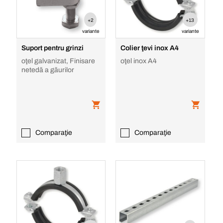
+2
+13
variante
variante
Suport pentru grinzi
Colier ţevi inox A4
oţel galvanizat, Finisare
oţel inox A4
netedă a găurilor
Comparaţie
Comparaţie