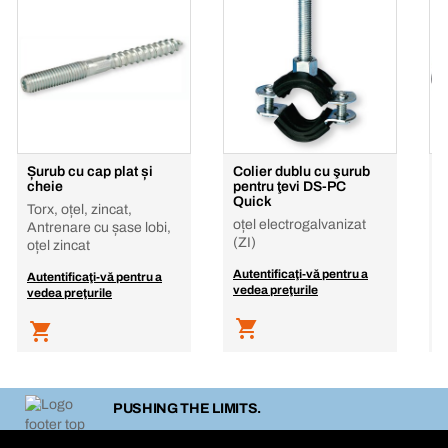
Șurub cu cap plat și
Colier dublu cu şurub
C
cheie
pentru ţevi DS-PC
a
Quick
V
Torx, oțel, zincat,
oțel electrogalvanizat
Antrenare cu șase lobi,
(ZI)
oțel zincat
A
Autentificaţi-vă pentru a
Autentificaţi-vă pentru a
v
vedea preţurile
vedea preţurile
PUSHING THE LIMITS.