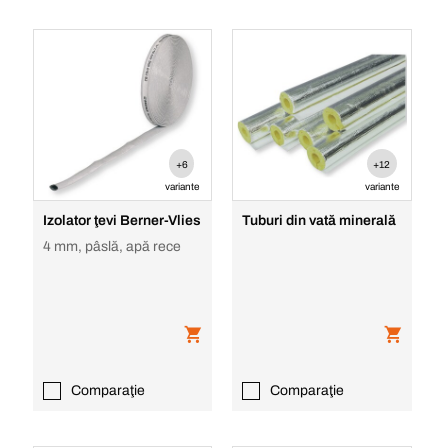
+6
+12
variante
variante
Izolator ţevi Berner-Vlies
Tuburi din vată minerală
4 mm, pâslă, apă rece
Comparaţie
Comparaţie