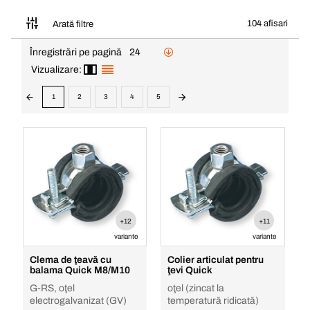
104 afisari
Arată filtre
Înregistrări pe pagină
24
Vizualizare:
1
2
3
4
5
+12
+11
variante
variante
Clema de ţeavă cu
Colier articulat pentru
balama Quick M8/M10
ţevi Quick
G-RS, oţel
oţel (zincat la
electrogalvanizat (GV)
temperatură ridicată)