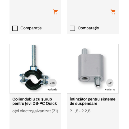
Comparaţie
Comparaţie
+16
+2
variante
variante
Colier dublu cu şurub
Întinzător pentru sisteme
pentru ţevi DS-PC Quick
de suspendare
oţel electrogalvanizat (ZI)
? 1,5 - ? 2,5