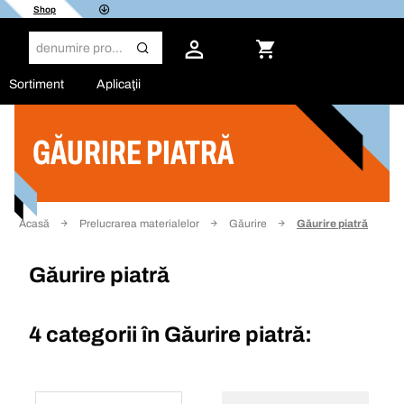
Shop
Sortiment
Aplicaţii
GĂURIRE PIATRĂ
Filtru
Acasă
Prelucrarea materialelor
Găurire
Găurire piatră
Găurire piatră
4 categorii în
Găurire piatră: