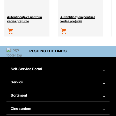
Autentificaţi-vă pentru a
Autentificaţi-vă pentru a
A
vedea preţurile
vedea preţurile
v
PUSHING THE LIMITS.
Self-Service Portal
Comenzi
Servicii
Facturi
Bera Modul
Marcaje
Sortiment
Bera Smart
Comandă din nou
Inovații în materie de produse
Gestionarea substanțelor periculoase
Cine suntem
Abonări
Aplicaţii
eProcurement