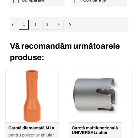
Comparaţie
Comparaţie
1
2
3
4
Vă recomandăm următoarele
produse:
Carotă diamantată M14
Carotă multifuncțională
C
UNIVERSALcutter
pentru polizor unghiular
C