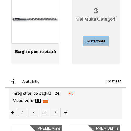
3
Mai Multe Categorii
Arată toate
Burghie pentru piatră
82 afisari
Arată filtre
Înregistrări pe pagină
24
Vizualizare:
1
2
3
4
PREMIUMline
PREMIUMline