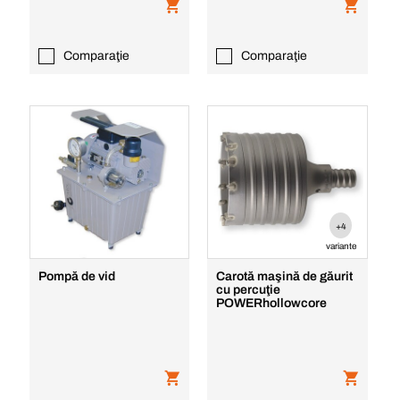
Comparaţie
Comparaţie
+4
variante
Pompă de vid
Carotă maşină de găurit
cu percuţie
POWERhollowcore