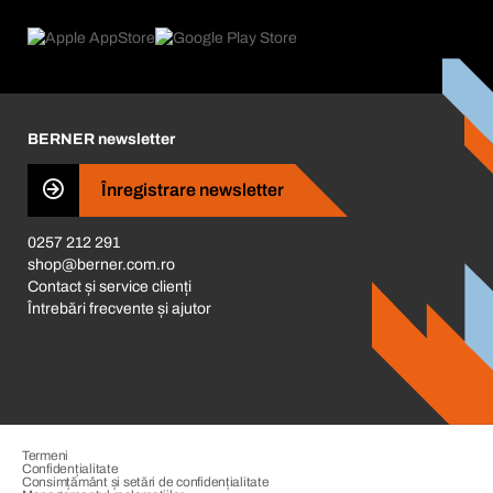
Ce oferim
FAQ
Product Compliance
Consilier produse
Ce ne motivează
Catalog & Broșuri
Corporate Responsibility
Cariera
BERNER newsletter
Business Conduct
Înregistrare newsletter
0257 212 291
shop@berner.com.ro
Contact și service clienți
Întrebări frecvente și ajutor
Termeni
Confidențialitate
Consimțământ și setări de confidențialitate