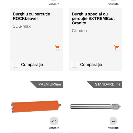
variante
variante
Burghiu cu percuţie
Burghiu special cu
ROCKbeaver
percuţie EXTREMEcut
Granite
SDS-max
Cilindric
Comparaţie
Comparaţie
PREMIUMline
STANDARDline
+16
+4
variante
variante