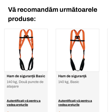
Vă recomandăm următoarele
produse:
Ham de siguranță Basic
Ham de siguranță
H
140 kg, Două puncte de
140 kg, Basic
1
atașare
Autentificaţi-vă pentru a
Autentificaţi-vă pentru a
A
vedea preţurile
vedea preţurile
v