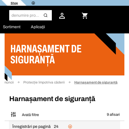
Shop
Sortiment
Aplicaţii
HARNAȘAMENT DE
Filtru
SIGURANȚĂ
ia muncii
Protecție împotriva căderii
Harnașament de siguranță
Harnașament de siguranță
9 afisari
Arată filtre
Înregistrări pe pagină
24