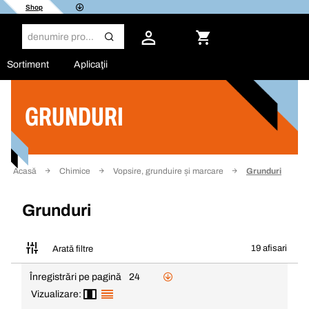
Shop
Sortiment
Aplicaţii
GRUNDURI
Filtru
Acasă
Chimice
Vopsire, grunduire și marcare
Grunduri
Grunduri
19 afisari
Arată filtre
Înregistrări pe pagină
24
Vizualizare: