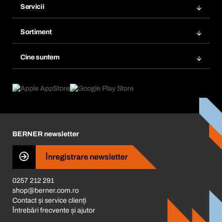
Servicii
Facturi
Bera Modul
Marcaje
Sortiment
Bera Smart
Comandă din nou
Inovații în materie de produse
Gestionarea substanțelor periculoase
Cine suntem
Abonări
Aplicaţii
eProcurement
Ce oferim
FAQ
Product Compliance
Consilier produse
Ce ne motivează
Catalog & Broșuri
Corporate Responsibility
Cariera
BERNER newsletter
Business Conduct
Înregistrare newsletter
0257 212 291
shop@berner.com.ro
Contact și service clienți
Întrebări frecvente și ajutor