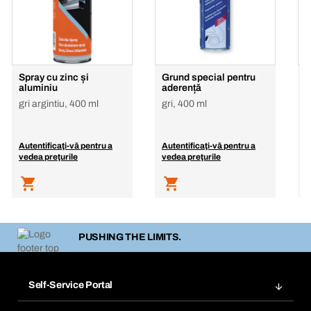
Spray cu zinc și
Grund special pentru
S
aluminiu
aderență
z
gri argintiu, 400 ml
gri, 400 ml
Autentificaţi-vă pentru a
Autentificaţi-vă pentru a
A
vedea preţurile
vedea preţurile
v
PUSHING THE LIMITS.
Self-Service Portal
Comenzi