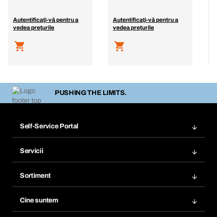
Autentificaţi-vă pentru a
Autentificaţi-vă pentru a
A
vedea preţurile
vedea preţurile
v
PUSHING THE LIMITS.
Self-Service Portal
Comenzi
Servicii
Facturi
Bera Modul
Marcaje
Sortiment
Bera Smart
Comandă din nou
Inovații în materie de produse
Gestionarea substanțelor periculoase
Cine suntem
Abonări
Aplicaţii
eProcurement
Ce oferim