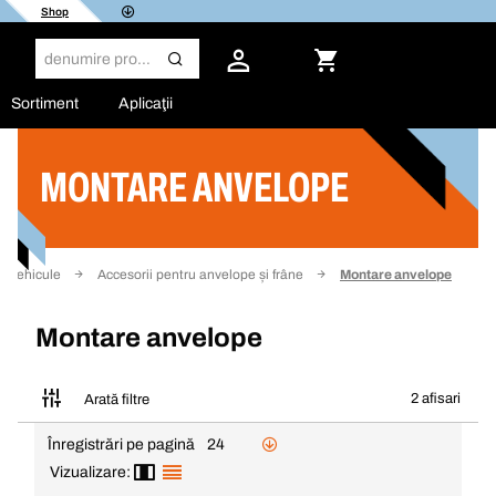
Shop
Sortiment
Aplicaţii
MONTARE ANVELOPE
Filtru
e vehicule
Accesorii pentru anvelope și frâne
Montare anvelope
Montare anvelope
2 afisari
Arată filtre
Înregistrări pe pagină
24
Vizualizare: