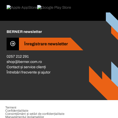
FAQ
Product Compliance
Consilier produse
Ce ne motivează
Catalog & Broșuri
Corporate Responsibility
Cariera
BERNER newsletter
Business Conduct
Înregistrare newsletter
0257 212 291
shop@berner.com.ro
Contact și service clienți
Întrebări frecvente și ajutor
Termeni
Confidențialitate
Consimțământ și setări de confidențialitate
Managementul reclamațiilor