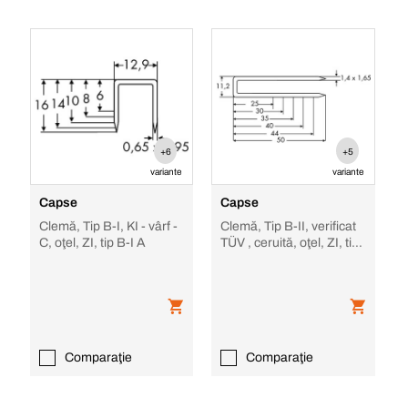
+6
+5
variante
variante
Capse
Capse
Clemă, Tip B-I, KI - vârf -
Clemă, Tip B-II, verificat
C, oţel, ZI, tip B-I A
TÜV , ceruită, oţel, ZI, tip
B-II Z zincate, ceruite
Comparaţie
Comparaţie