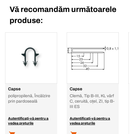
Vă recomandăm următoarele
produse:
Capse
Capse
C
polipropilenă, Încălzire
Clemă, Tip B-III, KL vârf
T
prin pardoseală
C, ceruită, oțel, ZI, tip B-
III ES
Autentificaţi-vă pentru a
Autentificaţi-vă pentru a
A
vedea preţurile
vedea preţurile
v