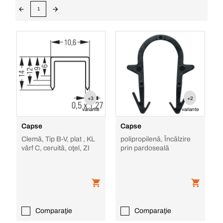
1
+3
+2
variante
variante
Capse
Capse
Clemă, Tip B-V, plat , KL
polipropilenă, Încălzire
vârf C, ceruită, oţel, ZI
prin pardoseală
Comparaţie
Comparaţie