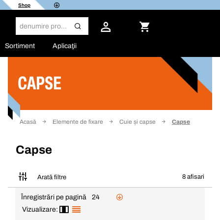
Shop
Sortiment
Aplicaţii
CAPSE
Filtru
Acasă
Elemente de fixare
Cuie și capse
Capse
Capse
8 afisari
Arată filtre
Înregistrări pe pagină
24
Vizualizare: