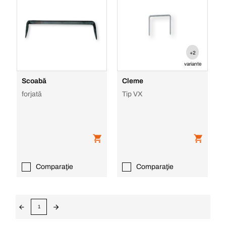
+2
variante
Scoabă
Cleme
forjată
Tip VX
Comparaţie
Comparaţie
1