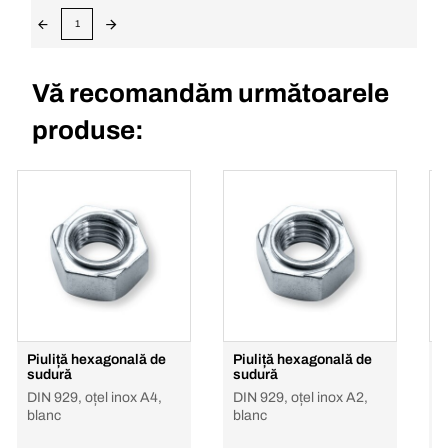
1
Vă recomandăm următoarele
produse:
Piuliță hexagonală de
Piuliță hexagonală de
P
sudură
sudură
s
DIN 929, oțel inox A4,
DIN 929, oțel inox A2,
D
blanc
blanc