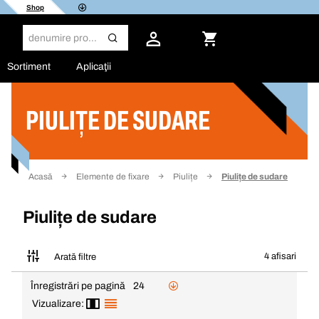
Shop
Sortiment
Aplicaţii
PIULIȚE DE SUDARE
Filtru
Acasă
Elemente de fixare
Piulițe
Piulițe de sudare
Piulițe de sudare
4 afisari
Arată filtre
Înregistrări pe pagină
24
Vizualizare: