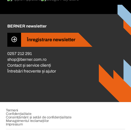
Catalog & Broșuri
Corporate Responsibility
Cariera
BERNER newsletter
Business Conduct
Înregistrare newsletter
0257 212 291
shop@berner.com.ro
Contact și service clienți
Întrebări frecvente și ajutor
Termeni
Confidențialitate
Consimțământ și setări de confidențialitate
Managementul reclamațiilor
Impressum