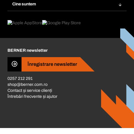
Gestionarea substanțelor periculoase
Cine suntem
Abonări
Aplicaţii
eProcurement
Ce oferim
FAQ
Product Compliance
Consilier produse
Ce ne motivează
Catalog & Broșuri
Corporate Responsibility
Cariera
BERNER newsletter
Business Conduct
Înregistrare newsletter
0257 212 291
shop@berner.com.ro
Contact și service clienți
Întrebări frecvente și ajutor