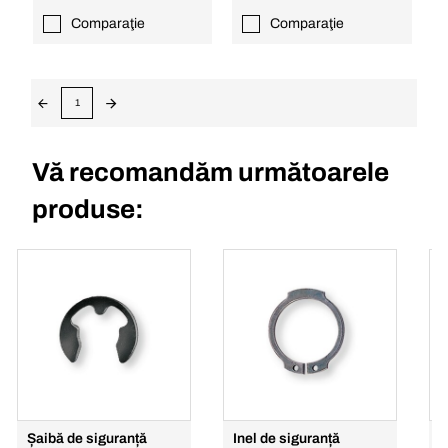
Comparaţie
Comparaţie
1
Vă recomandăm următoarele
produse:
Șaibă de siguranță
Inel de siguranță
I