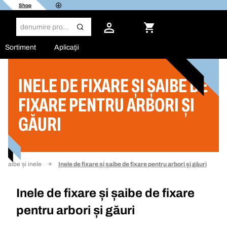
Shop
Sortiment
Aplicaţii
INELE DE FIXARE ȘI ȘAIBE DE
Filtru
FIXARE PENTRU ARBORI ȘI
GĂURI
Șaibe și inele
Inele de fixare și șaibe de fixare pentru arbori și găuri
Inele de fixare și șaibe de fixare
pentru arbori și găuri