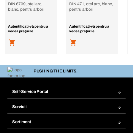
DIN 6799, oțel arc,
DIN 471, oțel arc, blanc,
D
blanc, pentru arbori
pentru arbori
p
Autentificaţi-vă pentru a
Autentificaţi-vă pentru a
A
vedea preţurile
vedea preţurile
v
PUSHING THE LIMITS.
Self-Service Portal
Comenzi
Servicii
Facturi
Bera Modul
Marcaje
Sortiment
Bera Smart
Comandă din nou
Inovații în materie de produse