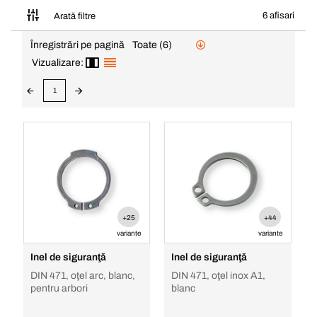
6 afisari
Arată filtre
Înregistrări pe pagină
Toate (6)
Vizualizare:
1
+25
+44
variante
variante
Inel de siguranţă
Inel de siguranţă
DIN 471, oţel arc, blanc,
DIN 471, oţel inox A1,
pentru arbori
blanc