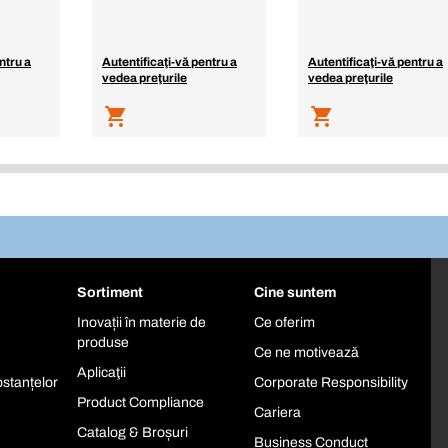
ntru a
Autentificaţi-vă pentru a
Autentificaţi-vă pentru a
vedea preţurile
vedea preţurile
Sortiment
Cine suntem
Inovații în materie de
Ce oferim
produse
Ce ne motivează
Aplicaţii
stanțelor
Corporate Responsibility
Product Compliance
Cariera
Catalog & Broșuri
Business Conduct