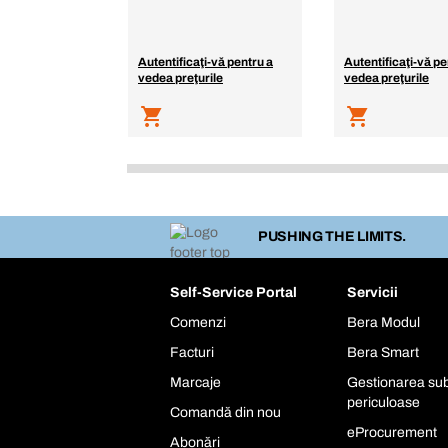
Autentificaţi-vă pentru a
Autentificaţi-vă pe
vedea preţurile
vedea preţurile
PUSHING THE LIMITS.
Self-Service Portal
Servicii
Comenzi
Bera Modul
Facturi
Bera Smart
Marcaje
Gestionarea sub
periculoase
Comandă din nou
eProcurement
Abonări