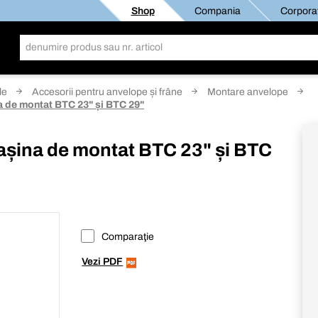
Shop
Compania
Corporat
le
Accesorii pentru anvelope și frâne
Montare anvelope
 de montat BTC 23" și BTC 29"
așina de montat BTC 23" și BTC
Comparaţie
Vezi PDF