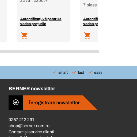
22 Ah, 2200 A
7 piese
Autentificaţi-vă pentru a
Autentificaţi-vă pentru a
vedea preţurile
vedea preţurile
smart
fast
easy
BERNER newsletter
Înregistrare newsletter
0257 212 291
shop@berner.com.ro
Contact și service clienți