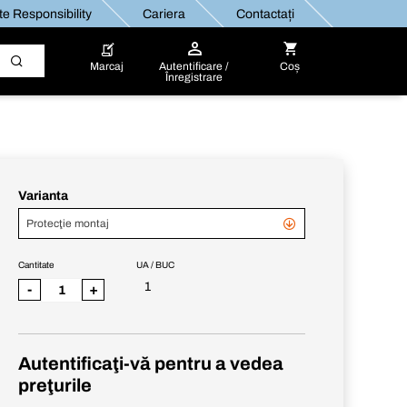
e Responsibility
Cariera
Contactați
Marcaj
Autentificare /
Coș
Înregistrare
Varianta
Protecţie montaj
Cantitate
UA / BUC
1
-
+
Autentificaţi-vă pentru a vedea
preţurile