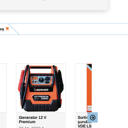
coș
Generator 12 V
Sortiment de
Premium
şurubelniţe cu izolaţie
VDE LS - PH - PZ