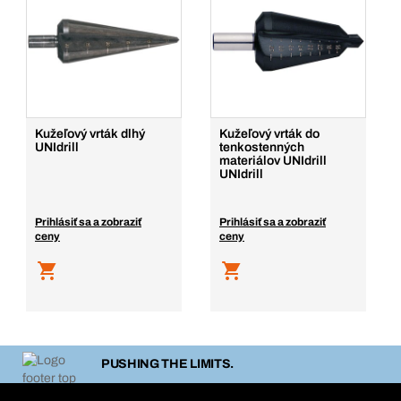
Kužeľový vrták dlhý
Kužeľový vrták do
UNIdrill
tenkostenných
materiálov UNIdrill
UNIdrill
Prihlásiť sa a zobraziť
Prihlásiť sa a zobraziť
ceny
ceny
PUSHING THE LIMITS.