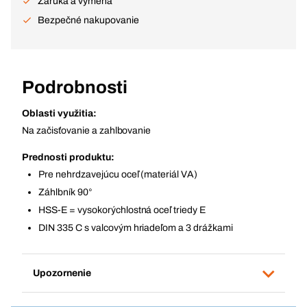
Záruka a výmena
Bezpečné nakupovanie
Podrobnosti
Oblasti využitia:
Na začisťovanie a zahlbovanie
Prednosti produktu:
Pre nehrdzavejúcu oceľ (materiál VA)
Záhlbník 90°
HSS-E = vysokorýchlostná oceľ triedy E
DIN 335 C s valcovým hriadeľom a 3 drážkami
Upozornenie