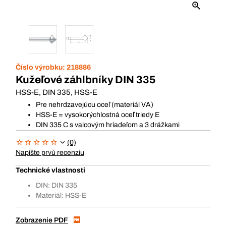
Číslo výrobku:
218886
Kužeľové záhlbníky DIN 335
HSS-E, DIN 335, HSS-E
Pre nehrdzavejúcu oceľ (materiál VA)
HSS-E = vysokorýchlostná oceľ triedy E
DIN 335 C s valcovým hriadeľom a 3 drážkami
(0)
Napíšte prvú recenziu
Technické vlastnosti
DIN: DIN 335
Materiál: HSS-E
Zobrazenie PDF