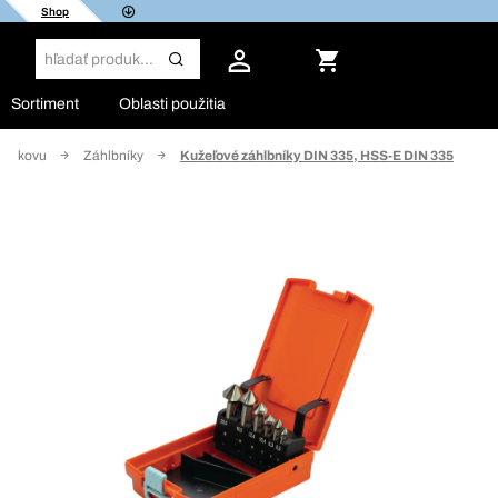
Shop
Sortiment
Oblasti použitia
 do kovu
Záhlbníky
Kužeľové záhlbníky DIN 335, HSS-E DIN 335