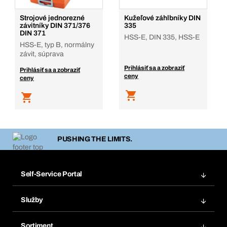
Strojové jednorezné
Kužeľové záhlbníky DIN
závitníky DIN 371/376
335
DIN 371
HSS-E, DIN 335, HSS-E
HSS-E, typ B, normálny
závit, súprava
Prihlásiť sa a zobraziť
Prihlásiť sa a zobraziť
ceny
ceny
PUSHING THE LIMITS.
Self-Service Portal
Objednávky
Služby
Faktúry
Regálový systém Bera® Modul
Obľúbené
Sortiment