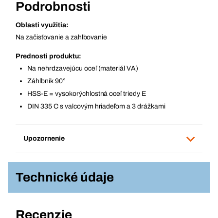
Podrobnosti
Oblasti využitia:
Na začisťovanie a zahlbovanie
Prednosti produktu:
Na nehrdzavejúcu oceľ (materiál VA)
Záhlbník 90°
HSS-E = vysokorýchlostná oceľ triedy E
DIN 335 C s valcovým hriadeľom a 3 drážkami
Upozornenie
Technické údaje
Recenzie