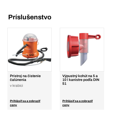
Príslušenstvo
Prístroj na čistenie
Výpustný kohút na 5 a
čalúnenia
10 l kanistre podľa DIN
51
v krabici
Prihlásiť sa a zobraziť
Prihlásiť sa a zobraziť
ceny
ceny