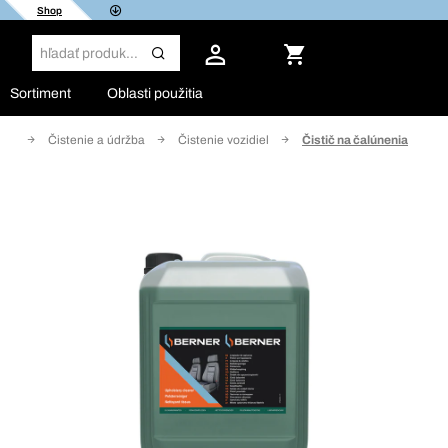
Shop
Sortiment
Oblasti použitia
mia
Čistenie a údržba
Čistenie vozidiel
Čistič na čalúnenia