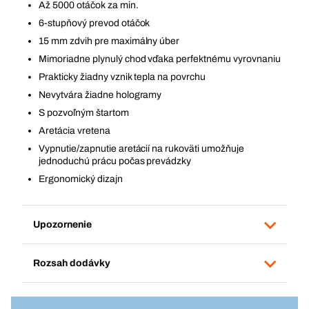
Až 5000 otáčok za min.
6-stupňový prevod otáčok
15 mm zdvih pre maximálny úber
Mimoriadne plynulý chod vďaka perfektnému vyrovnaniu
Prakticky žiadny vznik tepla na povrchu
Nevytvára žiadne hologramy
S pozvoľným štartom
Aretácia vretena
Vypnutie/zapnutie aretácií na rukoväti umožňuje
jednoduchú prácu počas prevádzky
Ergonomický dizajn
Upozornenie
Rozsah dodávky