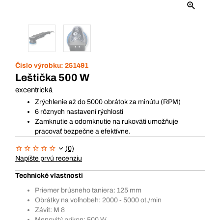
Číslo výrobku:
251491
Leštička 500 W
excentrická
Zrýchlenie až do 5000 obrátok za minútu (RPM)
6 rôznych nastavení rýchlosti
Zamknutie a odomknutie na rukoväti umožňuje
pracovať bezpečne a efektívne.
(0)
Napíšte prvú recenziu
Technické vlastnosti
Priemer brúsneho taniera: 125 mm
Obrátky na voľnobeh: 2000 - 5000 ot./min
Závit: M 8
Menovitý príkon: 500 W