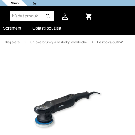
Shop
Sortiment
Oblasti použitia
trickej siete
Uhlové brúsky a leštičky, elektrické
Leštička 500 W