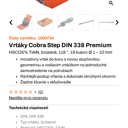
Číslo výrobku:
1000734
Vrtáky Cobra Step DIN 338 Premium
HSCO5% TiAlN, brúsené, 118 °, 19 kusov Ø 1 – 10 mm
Inovatívny vrták do kovu s novou stupňovitou
geometriou a vodiacim vrtáčikom na jednoduché
samostredenie na potrubiach
Rýchlejší postup vŕtania s dokonale okrúhlymi otvormi
Žiadne kĺzanie v skľučovadle
(0)
Napíšte prvú recenziu
Technické vlastnosti
DIN: DIN 338
Typ vrtáku: brúsené
Materiál: HSCO5% TiAlN