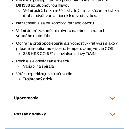
Rýchlejší postup vŕtania v porovnaní s inými vrtákmi
DIN338 so stupňovitou hlavou
Veľmi ostrý, ľahko režúci závrtný hrot a súčasne krátka
dráha odvádzania triesok k obvodu vrtáka
Nezachytáva sa na konci vyvŕtaného otvoru
Veľmi dobré zakončenia otvoru na oboch stranách
vŕtaného materiálu
Ochrana proti opotrebeniu a životnosť 3-krát vyššia ako v
prípade nepotiahnutej alebo temperovanej verzie CO5
338 HSS CO 5 % s povlakom hlavy TiAlN
Rýchlejšie odvádzanie triesok
Variabilná špirála
Vrták nepreklzuje v skľučovadle
Trojhranný driek
Upozornenie
Rozsah dodávky