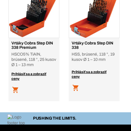
Vrtáky Cobra Step DIN
Vrtáky Cobra Step DIN
338 Premium
338
HSCO5% TiAlN,
HSS, brúsené, 118 °, 19
brúsené, 118 °, 25 kusov
kusov Ø 1 – 10 mm
Ø 1 – 13 mm
Prihlásiť sa a zobraziť
Prihlásiť sa a zobraziť
ceny
ceny
PUSHING THE LIMITS.