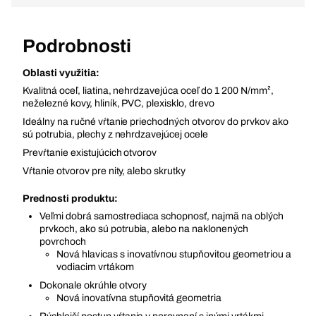
Podrobnosti
Oblasti využitia:
Kvalitná oceľ, liatina, nehrdzavejúca oceľ do 1 200 N/mm²,
neželezné kovy, hliník, PVC, plexisklo, drevo
Ideálny na ručné vŕtanie priechodných otvorov do prvkov ako
sú potrubia, plechy z nehrdzavejúcej ocele
Prevŕtanie existujúcich otvorov
Vŕtanie otvorov pre nity, alebo skrutky
Prednosti produktu:
Veľmi dobrá samostrediaca schopnosť, najmä na oblých
prvkoch, ako sú potrubia, alebo na naklonených
povrchoch
Nová hlavicas s inovatívnou stupňovitou geometriou a
vodiacim vrtákom
Dokonale okrúhle otvory
Nová inovatívna stupňovitá geometria