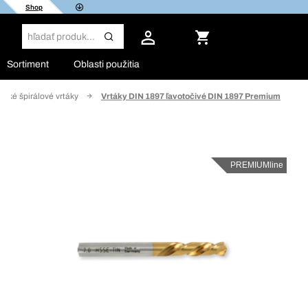
Shop
Sortiment
Oblasti použitia
fické špirálové vrtáky
Vrtáky DIN 1897 ľavotočivé DIN 1897 Premium
PREMIUMline