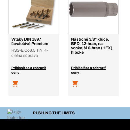
Vrtáky DIN 1897
Nástrčné 3/8" kľúče,
ľavotočivé Premium
BFD, 12-hran, na
vonkajší 6-hran (HEX),
HSS-E Co6,5 TiN, 4-
hlboké
dielna súprava
Prihlásiť sa a zobraziť
Prihlásiť sa a zobraziť
ceny
ceny
PUSHING THE LIMITS.