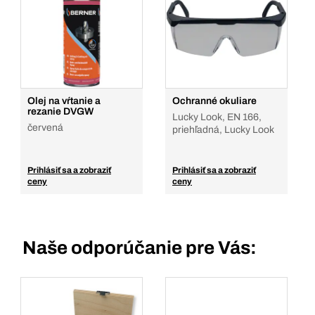
Olej na vŕtanie a
Ochranné okuliare
rezanie DVGW
Lucky Look, EN 166,
červená
priehľadná, Lucky Look
Prihlásiť sa a zobraziť
Prihlásiť sa a zobraziť
ceny
ceny
Naše odporúčanie pre Vás: