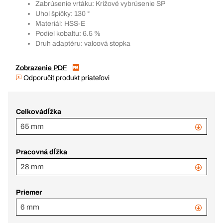
Zabrúsenie vrtáku: Krížové vybrúsenie SP
Uhol špičky: 130 °
Materiál: HSS-E
Podiel kobaltu: 6.5 %
Druh adaptéru: valcová stopka
Zobrazenie PDF
Odporučiť produkt priateľovi
Celkovádĺžka
65 mm
Pracovná dĺžka
28 mm
Priemer
6 mm