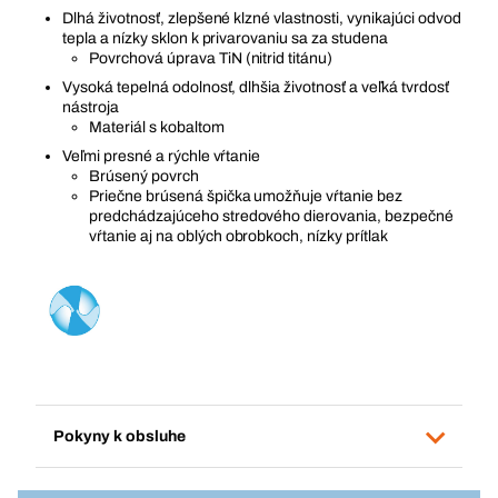
Dlhá životnosť, zlepšené klzné vlastnosti, vynikajúci odvod
tepla a nízky sklon k privarovaniu sa za studena
Povrchová úprava TiN (nitrid titánu)
Vysoká tepelná odolnosť, dlhšia životnosť a veľká tvrdosť
nástroja
Materiál s kobaltom
Veľmi presné a rýchle vŕtanie
Brúsený povrch
Priečne brúsená špička umožňuje vŕtanie bez
predchádzajúceho stredového dierovania, bezpečné
vŕtanie aj na oblých obrobkoch, nízky prítlak
Pokyny k obsluhe