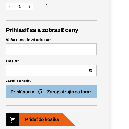
1
-
+
Prihlásiť sa a zobraziť ceny
Vaša e-mailová adresa
*
Heslo
*
Zabudli ste heslo?
Prihlásenie
Zaregistrujte sa teraz
Pridať do košíka