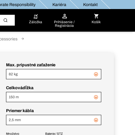
rate Responsibility
Kariéra
Kontakt
Záložka
Prihlásenie /
Košík
Registrácia
cessories
Max. prípustné zaťaženie
82 kg
Celkovádĺžka
150 m
Priemer kábla
2,5 mm
Množstvo
Balenie / STZ