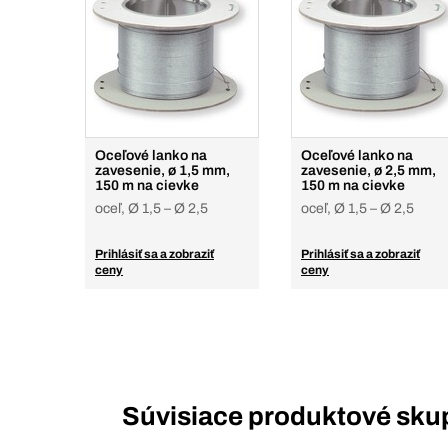
Oceľové lanko na
Oceľové lanko na
zavesenie, ø 1,5 mm,
zavesenie, ø 2,5 mm,
150 m na cievke
150 m na cievke
oceľ, Ø 1,5 – Ø 2,5
oceľ, Ø 1,5 – Ø 2,5
Prihlásiť sa a zobraziť
Prihlásiť sa a zobraziť
ceny
ceny
Súvisiace produktové sku