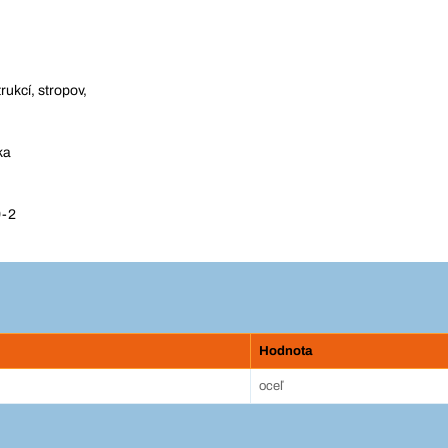
ukcí, stropov,
ka
9-2
Hodnota
oceľ