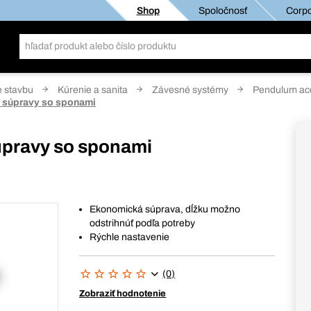
Shop
Spoločnosť
Corpo
e stavbu
Kúrenie a sanita
Závesné systémy
Pendulum ac
, súpravy so sponami
úpravy so sponami
Ekonomická súprava, dĺžku možno
odstrihnúť podľa potreby
Rýchle nastavenie
(0)
Zobraziť hodnotenie