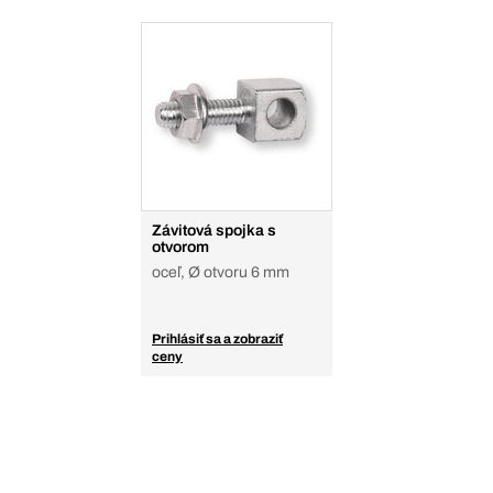
Závitová spojka s
otvorom
oceľ, Ø otvoru 6 mm
Prihlásiť sa a zobraziť
ceny