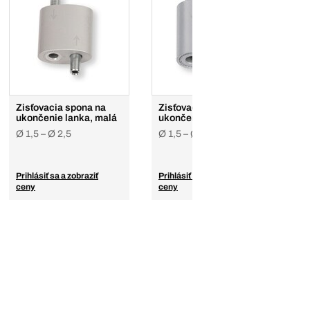
Zisťovacia spona na
Zisťovacia spona na
ukončenie lanka, malá
ukončenie lanka, veľká
Ø 1,5 – Ø 2,5
Ø 1,5 – Ø 2,5
Prihlásiť sa a zobraziť
Prihlásiť sa a zobraziť
ceny
ceny