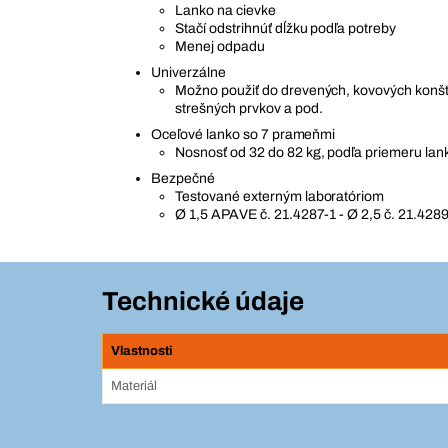
Lanko na cievke
Stačí odstrihnúť dĺžku podľa potreby
Menej odpadu
Univerzálne
Možno použiť do drevených, kovových konštr
strešných prvkov a pod.
Oceľové lanko so 7 prameňmi
Nosnosť od 32 do 82 kg, podľa priemeru lan
Bezpečné
Testované externým laboratóriom
Ø 1,5 APAVE č. 21.4287-1 - Ø 2,5 č. 21.428
Technické údaje
Vlastnosti
Materiál