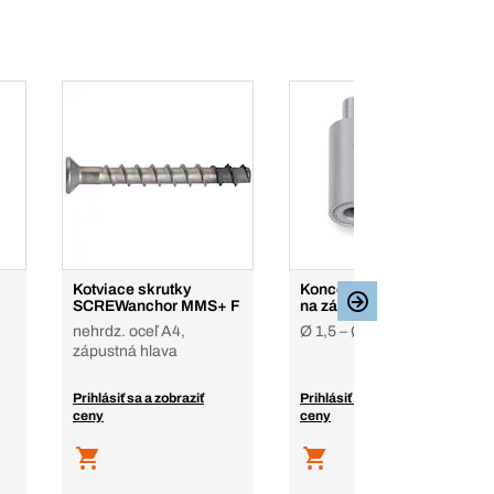
Kotviace skrutky
Koncové spony, svorky
SCREWanchor MMS+ F
na závesné lanká
nehrdz. oceľ A4,
Ø 1,5 – Ø 2,5
zápustná hlava
Prihlásiť sa a zobraziť
Prihlásiť sa a zobraziť
ceny
ceny