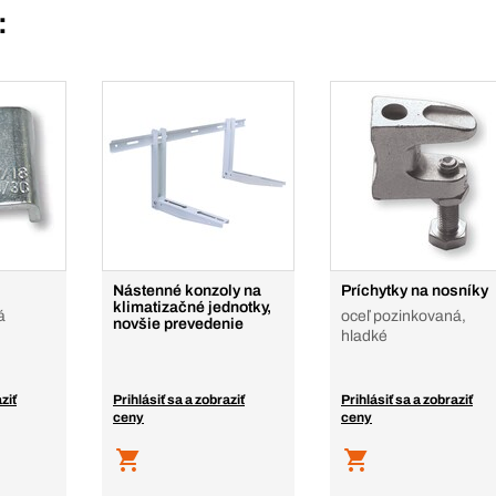
:
Nástenné konzoly na
Príchytky na nosníky
klimatizačné jednotky,
á
oceľ pozinkovaná,
novšie prevedenie
hladké
ziť
Prihlásiť sa a zobraziť
Prihlásiť sa a zobraziť
ceny
ceny