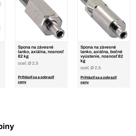
Spona na závesné
Spona na závesné
lanko, axiálna, nosnosť
lanko, axiálna, bočné
82 kg
vyústenie, nosnosť 82
kg
oceľ, Ø 2,5
oceľ, Ø 2,5
Prihlásiť sa a zobraziť
Prihlásiť sa a zobraziť
ceny
ceny
piny