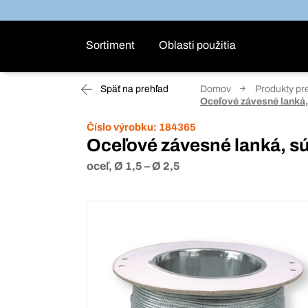
Sortiment
Oblasti použitia
Späť na prehľad
Domov
Produkty pr
Oceľové závesné lanká
Číslo výrobku:
184365
Oceľové závesné lanká, s
oceľ, Ø 1,5 – Ø 2,5