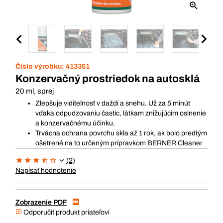
Číslo výrobku:
413351
Konzervačný prostriedok na autosklá
20 ml, sprej
Zlepšuje viditeľnosť v daždi a snehu. Už za 5 minút
vďaka odpudzovaniu častíc, látkam znižujúcim oslnenie
a konzervačnému účinku.
Trvácna ochrana povrchu skla až 1 rok, ak bolo predtým
ošetrené na to určeným prípravkom BERNER Cleaner
(2)
Napísať hodnotenie
Zobrazenie PDF
Odporučiť produkt priateľovi