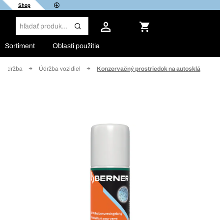
Shop
Sortiment
Oblasti použitia
 a údržba
Údržba vozidiel
Konzervačný prostriedok na autosklá