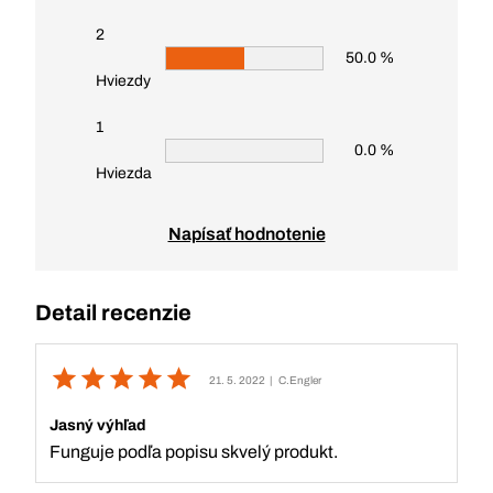
2
50.0 %
Hviezdy
1
0.0 %
Hviezda
Napísať hodnotenie
Detail recenzie
21. 5. 2022
| C.Engler
Jasný výhľad
Funguje podľa popisu skvelý produkt.