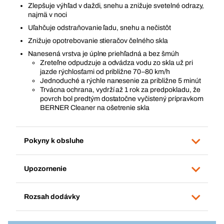
Zlepšuje výhľad v daždi, snehu a znižuje svetelné odrazy,
najmä v noci
Uľahčuje odstraňovanie ľadu, snehu a nečistôt
Znižuje opotrebovanie stieračov čelného skla
Nanesená vrstva je úplne priehľadná a bez šmúh
Zreteľne odpudzuje a odvádza vodu zo skla už pri
jazde rýchlosťami od približne 70–80 km/h
Jednoduché a rýchle nanesenie za približne 5 minút
Trvácna ochrana, vydrží až 1 rok za predpokladu, že
povrch bol predtým dostatočne vyčistený prípravkom
BERNER Cleaner na ošetrenie skla
Pokyny k obsluhe
Upozornenie
Rozsah dodávky