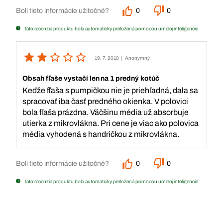
Boli tieto informácie užitočné?
0
0
Táto recenzia produktu bola automaticky preložená pomocou umelej inteligencie
19. 7. 2018
| Anonymný
Obsah fľaše vystačí len na 1 predný kotúč
Keďže fľaša s pumpičkou nie je priehľadná, dala sa
spracovať iba časť predného okienka. V polovici
bola fľaša prázdna. Väčšinu média už absorbuje
utierka z mikrovlákna. Pri cene je viac ako polovica
média vyhodená s handričkou z mikrovlákna.
Boli tieto informácie užitočné?
0
0
Táto recenzia produktu bola automaticky preložená pomocou umelej inteligencie