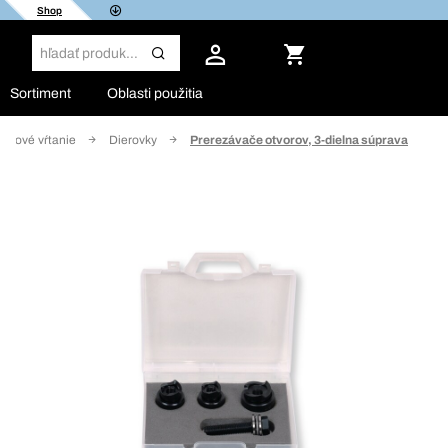
Shop
Sortiment
Oblasti použitia
adrové vŕtanie
Dierovky
Prerezávače otvorov, 3-dielna súprava