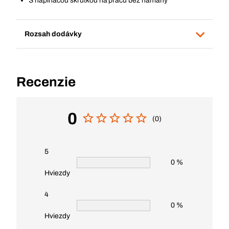
S napínacou skrutkou na prácu bez námahy
Rozsah dodávky
Recenzie
0
(0)
5
0 %
Hviezdy
4
0 %
Hviezdy