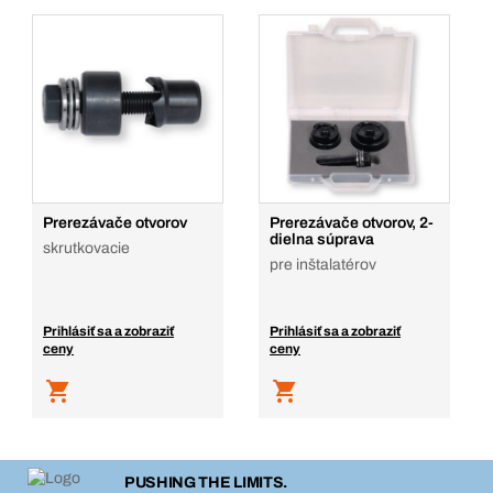
Prerezávače otvorov
Prerezávače otvorov, 2-
dielna súprava
skrutkovacie
pre inštalatérov
Prihlásiť sa a zobraziť
Prihlásiť sa a zobraziť
ceny
ceny
PUSHING THE LIMITS.