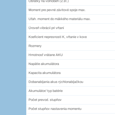
Obrátky na voľnobeh (2.st.)
Moment pre pevné závitové spoje max.
Uťah. moment do mäkkého materiálu max.
Úroveň vibrácií pri vŕtaní
Koeficient nepresnosti K, vŕtanie v kove
Rozmery
Hmotnosť vrátane AKU
Napätie akumulátora
Kapacita akumulátora
Dobanabíjania akus rýchlonabíjačkou
Akumulátor/ typ batérie
Počet prevod. stupňov
Počet stupňov nastavenia momentu