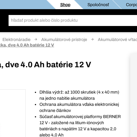
Shop
Spoločnosť
Corpo
Elektronáradie
Akumulátorové prístroje
Akumulátorové vŕtac
ka, dve 4.0 Ah batérie 12 V
, dve 4.0 Ah batérie 12 V
Dlhšia výdrž: až 1000 skrutiek (4 x 40 mm)
na jedno nabitie akumulátora
Ochrana akumulátora vďaka elektronickej
ochrane článkov
Súčasť akumulátorovej platformy BERNER
12 V - založené na lítium-iónových
batériách s napätím 12 V a kapacitou 2,0
alebo 4,0 Ah