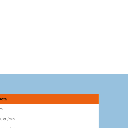
nota
mm
00 ot./min