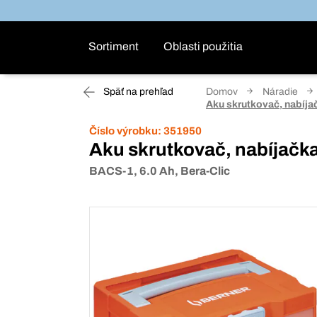
Sortiment
Oblasti použitia
Späť na prehľad
Domov
Náradie
Aku skrutkovač, nabíjač
Číslo výrobku:
351950
Aku skrutkovač, nabíjačka
BACS-1, 6.0 Ah, Bera-Clic