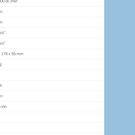
300 ot./min
Nm
Nm
/s²
/s²
x 178 x 55 mm
g
Ah
in
m-ión