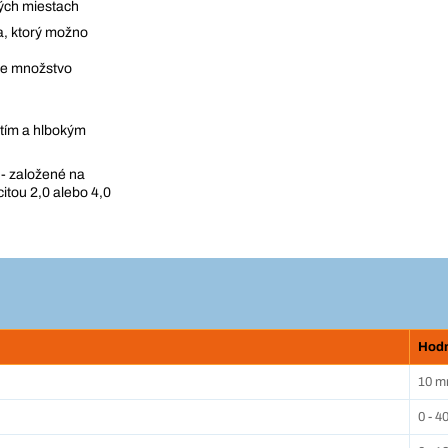
vých miestach
a, ktorý možno
úce množstvo
atím a hlbokým
- založené na
itou 2,0 alebo 4,0
Hod
10 
0 - 4