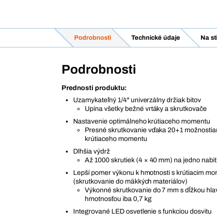
Podrobnosti
Technické údaje
Na st
Podrobnosti
Prednosti produktu:
Uzamykateľný 1/4" univerzálny držiak bitov
Upína všetky bežné vrtáky a skrutkovače
Nastavenie optimálneho krútiaceho momentu
Presné skrutkovanie vďaka 20+1 možnostia
krútiaceho momentu
Dlhšia výdrž
Až 1000 skrutiek (4 × 40 mm) na jedno nabi
Lepší pomer výkonu k hmotnosti s krútiacim 
(skrutkovanie do mäkkých materiálov)
Výkonné skrutkovanie do 7 mm s dĺžkou hla
hmotnosťou iba 0,7 kg
Integrované LED osvetlenie s funkciou dosvitu