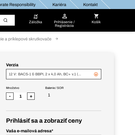
rate Responsibility
Kariéra
Kontakt
Záložka
Prihlásenie /
Košík
Registrácia
ie a príklepové skrutkovače
Verzia
12 V: BACS-1 & BBPI, 2 x 4,0 Ah, BC+ v.1 (343778 + 343783)
Množstvo
Balenie / SOR
1
-
+
Prihlásiť sa a zobraziť ceny
Vaša e-mailová adresa
*