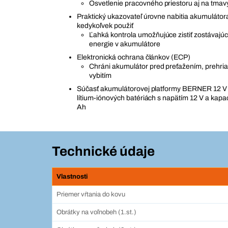
Osvetlenie pracovného priestoru aj na tma
Praktický ukazovateľ úrovne nabitia akumulátor
kedykoľvek použiť
Ľahká kontrola umožňujúce zistiť zostávaj
energie v akumulátore
Elektronická ochrana článkov (ECP)
Chráni akumulátor pred preťažením, prehri
vybitím
Súčasť akumulátorovej platformy BERNER 12 V 
lítium-iónových batériách s napätím 12 V a kapac
Ah
Technické údaje
Vlastnosti
Priemer vŕtania do kovu
Obrátky na voľnobeh (1.st.)