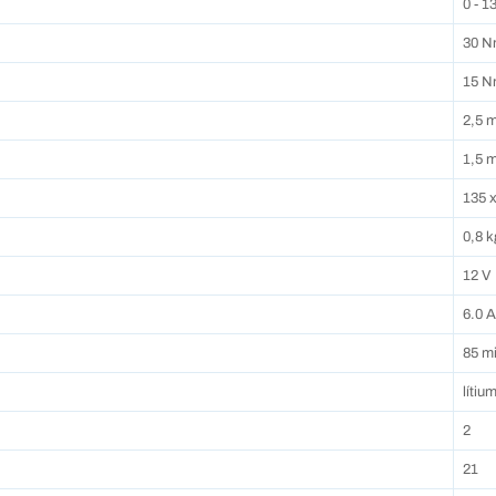
0 - 1
30 
15 
2,5 m
1,5 m
135 
0,8 k
12 V
6.0 
85 m
lítiu
2
21