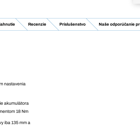
iahnutie
Recenzie
Príslušenstvo
Naše odporúčanie pr
m nastavenia
tie akumulátora
momentom 18 Nm
vy iba 135 mm a