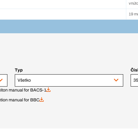
vnúto
19 
Typ
Čís
Všetko
citon manual for BACS-1
ction manual for BBC