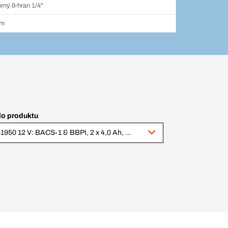
rný 6-hran 1/4"
mm
lo produktu
351950 12 V: BACS-1 & BBPI, 2 x 4,0 Ah, BC+ v.1 (343778 + 343783)