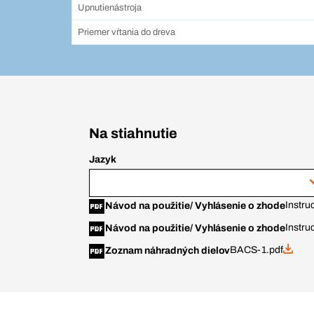
Upnutienástroja
Priemer vŕtania do dreva
Na stiahnutie
Jazyk
Instru
Návod na použitie/ Vyhlásenie o zhode
Instru
Návod na použitie/ Vyhlásenie o zhode
BACS-1.pdf
Zoznam náhradných dielov