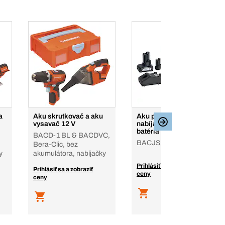
a
Aku skrutkovač a aku
Aku priamočiara píla,
vysavač 12 V
nabíjačka, 2.0 a 6.0 Ah
batéria 12 V
BACD-1 BL & BACDVC,
BACJS, Bera-Clic
Bera-Clic, bez
y
akumulátora, nabíjačky
Prihlásiť sa a zobraziť
Prihlásiť sa a zobraziť
ceny
ceny