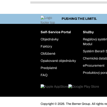
PUSHING THE LIMITS.
Self-Service Portal
Služby
Objednávky
Regálový syst
Modul
Faktúry
Systém Bera® 
Obľúbené
Chemická data
Opakované objednávky
eProcurement
Predplatné
Produktový por
FAQ
Copyright © 2026. The Berner Group. All rights r