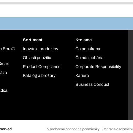
Sortiment
Kto sme
ém Bera®
Inovácie produktov
Čo ponúkame
Oblasti použitia
Čo nás poháňa
Smart
Product Compliance
Corporate Responsibility
báza
Katalóg a brožúry
Kariéra
Business Conduct
adca
eserved.
Všeobecné obchodné podmienky
Ochrana osobných 