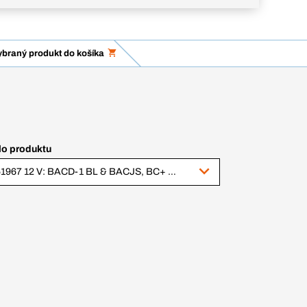
ybraný produkt do košíka
lo produktu
351967 12 V: BACD-1 BL & BACJS, BC+ v.1 (343779 + 343776)