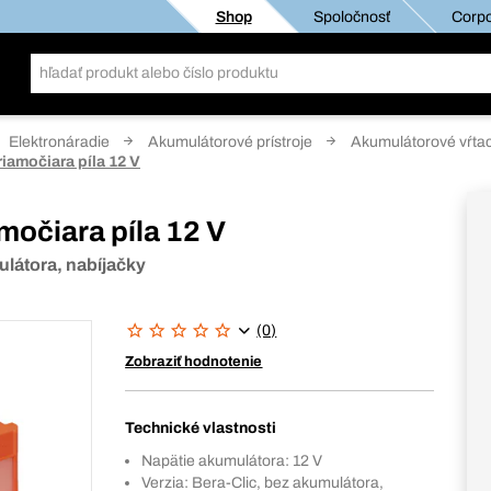
Shop
Spoločnosť
Corpo
Elektronáradie
Akumulátorové prístroje
Akumulátorové vŕtac
iamočiara píla 12 V
močiara píla 12 V
látora, nabíjačky
(0)
Zobraziť hodnotenie
Technické vlastnosti
Napätie akumulátora: 12 V
Verzia: Bera-Clic, bez akumulátora,