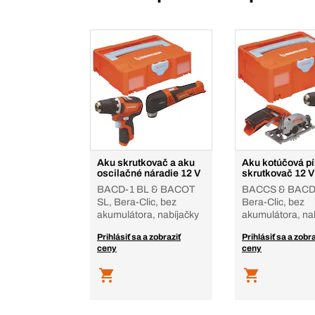
Aku skrutkovač a aku
Aku kotúčová pí
oscilačné náradie 12 V
skrutkovač 12 V
BACD-1 BL & BACOT
BACCS & BACD-
SL, Bera-Clic, bez
Bera-Clic, bez
akumulátora, nabíjačky
akumulátora, na
Prihlásiť sa a zobraziť
Prihlásiť sa a zobra
ceny
ceny