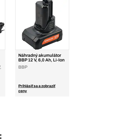
Náhradný akumulátor
BBP 12 V, 6,0 Ah, Li-Ion
,
BBP
Prihlásiť sa a zobraziť
ceny
: