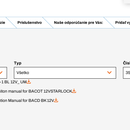
zie
Príslušenstvo
Naše odporúčanie pre Vás:
Pridať v
Typ
Čís
Všetko
1 BL 12V_ UM
uciton manual for BACOT 12VSTARLOCK
ction Manual for BACD BK 12V