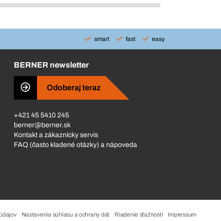
smart
fast
easy
BERNER newsletter
Odoberaj teraz
+421 45 5410 245
berner@berner.sk
Kontakt a zákaznícky servis
FAQ (často kladené otázky) a nápoveda
údajov
Nastavenia súhlasu a ochrany dát
Riadenie sťažností
Impressum