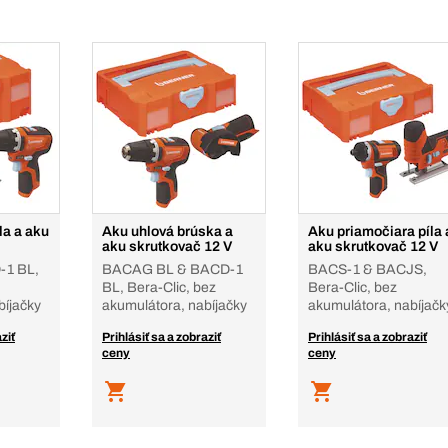
la a aku
Aku uhlová brúska a
Aku priamočiara píla 
aku skrutkovač 12 V
aku skrutkovač 12 V
1 BL,
BACAG BL & BACD-1
BACS-1 & BACJS,
BL, Bera-Clic, bez
Bera-Clic, bez
bíjačky
akumulátora, nabíjačky
akumulátora, nabíjačk
ziť
Prihlásiť sa a zobraziť
Prihlásiť sa a zobraziť
ceny
ceny