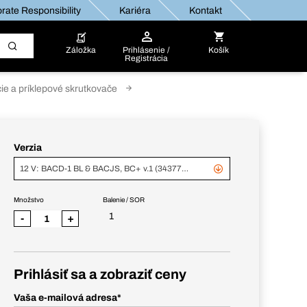
rate Responsibility
Kariéra
Kontakt
Záložka
Prihlásenie /
Košík
Registrácia
ie a príklepové skrutkovače
Verzia
12 V: BACD-1 BL & BACJS, BC+ v.1 (343779 + 343776)
Množstvo
Balenie / SOR
1
-
+
Prihlásiť sa a zobraziť ceny
Vaša e-mailová adresa
*