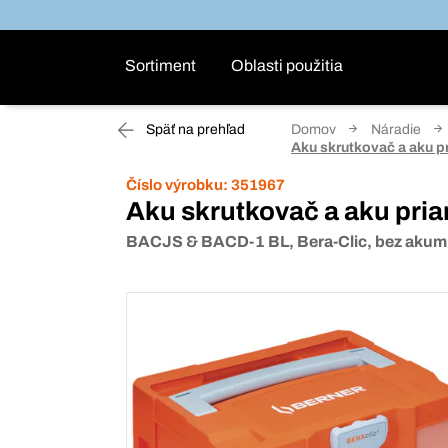
Sortiment
Oblasti použitia
Späť na prehľad
Domov
Náradie
Aku skrutkovač a aku pr
Číslo výrobku:
351967
Aku skrutkovač a aku pria
BACJS & BACD-1 BL, Bera-Clic, bez akumu