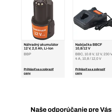
Náhradný akumulátor
Nabíjačka BBCF
12 V, 2,0 Ah, Li-Ion
10,8/12 V
BBP
BBC, 10.8 V, 12 V, 230 V
4 A, 10,8 / 12,0 V
Prihlásiť sa a zobraziť
Prihlásiť sa a zobraziť
ceny
ceny
Naše odporúčanie pre Vás