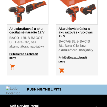
Aku skrutkovač a aku
Aku uhlová brúska a
oscilačné náradie 12 V
aku rázový skrutkovač
12 V
BACD-1 BL & BACOT
BACAG BL & BACIS
SL, Bera-Clic, bez
BL, Bera-Clic, bez
akumulátora, nabíjačky
akumulátora, nabíjačky
Prihlásiť sa a zobraziť
Prihlásiť sa a zobraziť
ceny
ceny
PUSHING THE LIMITS.
Self-Service Portal