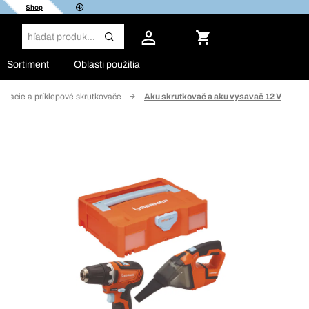
Shop
Sortiment
Oblasti použitia
ŕtacie a príklepové skrutkovače
Aku skrutkovač a aku vysavač 12 V