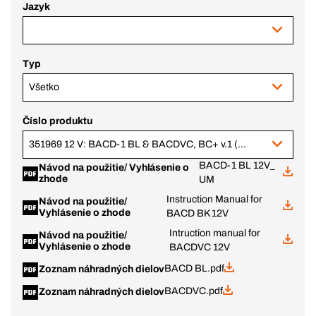
Jazyk
Typ
Všetko
Číslo produktu
351969 12 V: BACD-1 BL & BACDVC, BC+ v.1 (343779 + 343770)
BACD-1 BL 12V_
Návod na použitie/ Vyhlásenie o
zhode
UM
Instruction Manual for
Návod na použitie/
Vyhlásenie o zhode
BACD BK 12V
Intruction manual for
Návod na použitie/
Vyhlásenie o zhode
BACDVC 12V
BACD BL.pdf
Zoznam náhradných dielov
BACDVC.pdf
Zoznam náhradných dielov