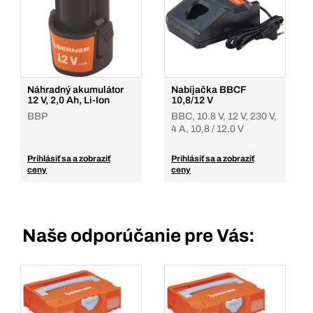
Náhradný akumulátor
Nabíjačka BBCF
12 V, 2,0 Ah, Li-Ion
10,8/12 V
BBP
BBC, 10.8 V, 12 V, 230 V,
4 A, 10,8 / 12,0 V
Prihlásiť sa a zobraziť
Prihlásiť sa a zobraziť
ceny
ceny
Naše odporúčanie pre Vás: