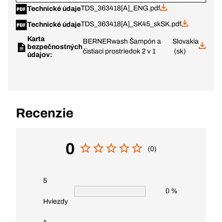
TDS_363418[A]_ENG.pdf
Technické údaje
TDS_363418[A]_SK45_skSK.pdf
Technické údaje
Karta
BERNERwash Šampón a
Slovakia
bezpečnostných
čistiaci prostriedok 2 v 1
(sk)
údajov:
Recenzie
0
(0)
5
0 %
Hviezdy