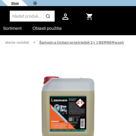
Shop
Sortiment
Oblasti použitia
Čistenie vozidiel
Šampón a čistiaci prostriedok 2 v 1 BERNERwash