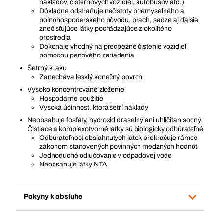
nákladov, cisternových vozidiel, autobusov atď.)
Dôkladne odstraňuje nečistoty priemyselného a
poľnohospodárskeho pôvodu, prach, sadze aj ďalšie
znečisťujúce látky pochádzajúce z okolitého
prostredia
Dokonale vhodný na predbežné čistenie vozidiel
pomocou penového zariadenia
Šetrný k laku
Zanecháva lesklý konečný povrch
Vysoko koncentrované zloženie
Hospodárne použitie
Vysoká účinnosť, ktorá šetrí náklady
Neobsahuje fosfáty, hydroxid draselný ani uhličitan sodný.
Čistiace a komplexotvorné látky sú biologicky odbúrateľné
Odbúrateľnosť obsiahnutých látok prekračuje rámec
zákonom stanovených povinných medzných hodnôt
Jednoduché odlučovanie v odpadovej vode
Neobsahuje látky NTA
Pokyny k obsluhe