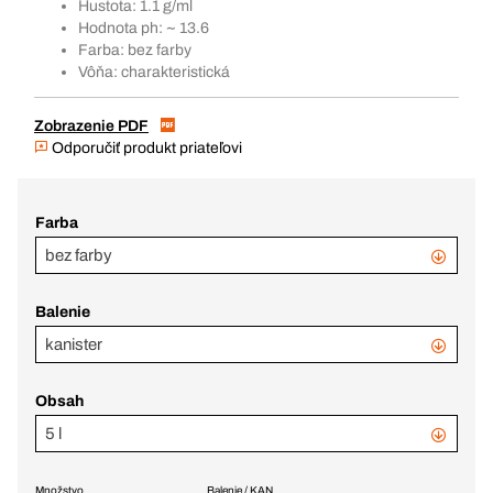
Hustota: 1.1 g/ml
Hodnota ph: ~ 13.6
Farba: bez farby
Vôňa: charakteristická
Zobrazenie PDF
Odporučiť produkt priateľovi
Farba
bez farby
Balenie
kanister
Obsah
5 l
Množstvo
Balenie / KAN