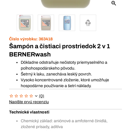
Číslo výrobku:
363418
Šampón a čistiaci prostriedok 2 v 1
BERNERwash
Dôkladne odstraňuje nečistoty priemyselného a
poľnohospodárskeho pôvodu.
Šetrný k laku, zanecháva lesklý povrch.
Vysoko koncentrované zloženie, ktoré umožňuje
hospodárne používanie a šetrí náklady.
(0)
Napíšte prvú recenziu
Technické vlastnosti
Chemický základ: aniónové a amfoterné činidlá,
zložené prísady, aditíva