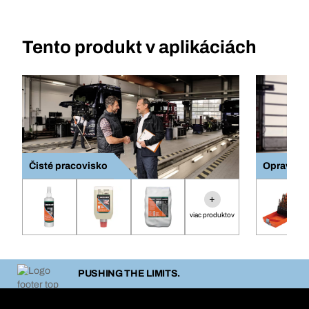
Tento produkt v aplikáciách
Čisté pracovisko
Opravy ka
+
viac produktov
PUSHING THE LIMITS.