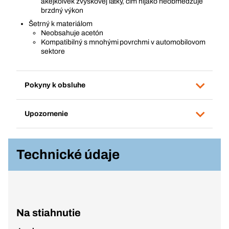
akejkoľvek zvyškovej látky, čím nijako neobmedzuje
brzdný výkon
Šetrný k materiálom
Neobsahuje acetón
Kompatibilný s mnohými povrchmi v automobilovom
sektore
Pokyny k obsluhe
Upozornenie
Technické údaje
Na stiahnutie