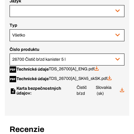
Jazyk
Typ
Všetko
Číslo produktu
26700 Čistič bŕzd kanister 5 l
TDS_26700[A]_ENG.pdf
Technické údaje
TDS_26700[A]_SK45_skSK.pdf
Technické údaje
Čistič
Slovakia
Karta bezpečnostných
údajov:
bŕzd
(sk)
Recenzie