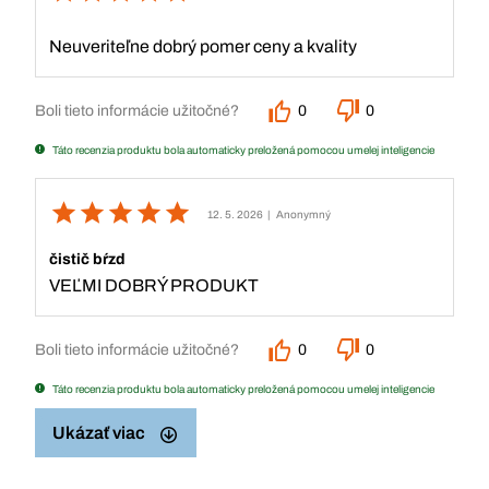
Neuveriteľne dobrý pomer ceny a kvality
Boli tieto informácie užitočné?
0
0
Táto recenzia produktu bola automaticky preložená pomocou umelej inteligencie
12. 5. 2026
| Anonymný
čistič bŕzd
VEĽMI DOBRÝ PRODUKT
Boli tieto informácie užitočné?
0
0
Táto recenzia produktu bola automaticky preložená pomocou umelej inteligencie
Ukázať viac