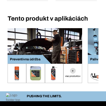
Tento produkt v aplikáciách
Preventívna údržba
Palivový 
+
viac produktov
PUSHING THE LIMITS.