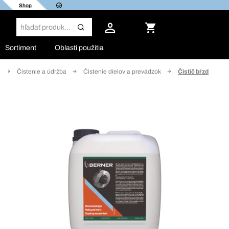
Shop
Sortiment
Oblasti použitia
Čistenie a údržba
Čistenie dielov a prevádzok
Čistič bŕzd