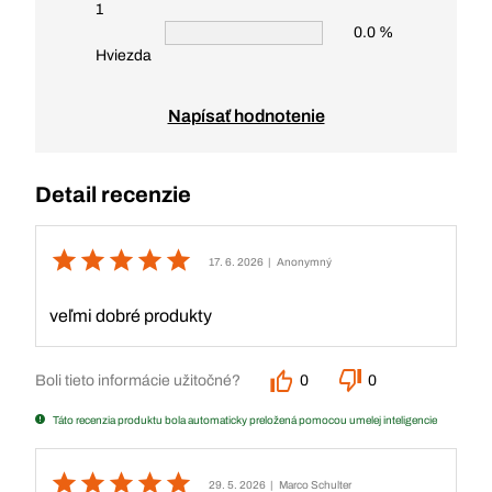
1
0.0 %
Hviezda
Napísať hodnotenie
Detail recenzie
17. 6. 2026
| Anonymný
veľmi dobré produkty
Boli tieto informácie užitočné?
0
0
Táto recenzia produktu bola automaticky preložená pomocou umelej inteligencie
29. 5. 2026
| Marco Schulter