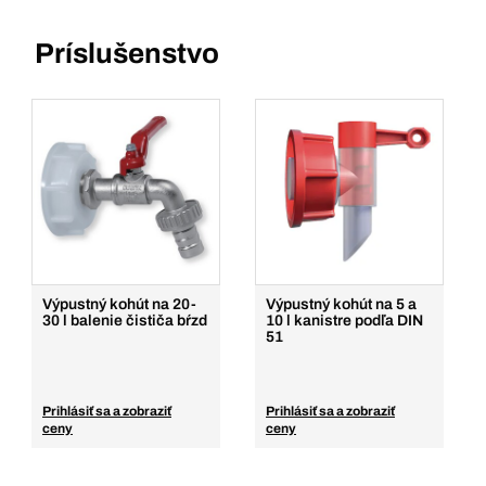
Príslušenstvo
Výpustný kohút na 20-
Výpustný kohút na 5 a
30 l balenie čističa bŕzd
10 l kanistre podľa DIN
51
Prihlásiť sa a zobraziť
Prihlásiť sa a zobraziť
ceny
ceny