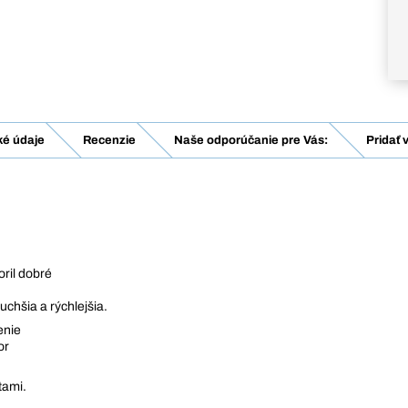
ké údaje
Recenzie
Naše odporúčanie pre Vás:
Pridať 
oril dobré
chšia a rýchlejšia.
enie
or
tami.