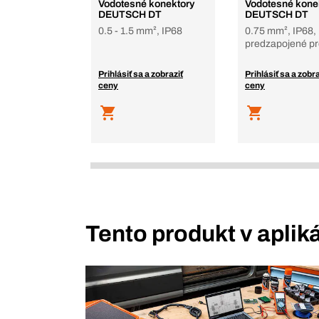
Vodotesné konektory
Vodotesné kone
DEUTSCH DT
DEUTSCH DT
0.5 - 1.5 mm², IP68
0.75 mm², IP68,
predzapojené p
Prihlásiť sa a zobraziť
Prihlásiť sa a zobra
ceny
ceny
Tento produkt v aplik