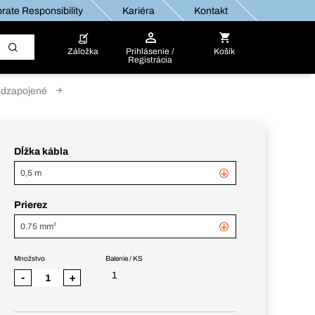
rate Responsibility
Kariéra
Kontakt
Záložka
Prihlásenie /
Košík
Registrácia
edzapojené
Dĺžka kábla
0,5 m
Prierez
0.75 mm²
Množstvo
Balenie / KS
1
-
+