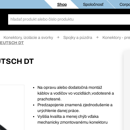
Shop
Spoločnosť
Corpo
Konektory, izolácie a svorky
Spojky a púzdra
Konektory - pr
 DEUTSCH DT
UTSCH DT
Na opravu alebo dodatočná montáž
káblov a vodičov vo vozidlách,vodotesné a
prachotesné.
Predzapojenie znamená zjednodušenie a
urýchlenie danej práce.
Vyššia kvalita a menej chýb vďaka
mechanicky zmontovanému konektoru