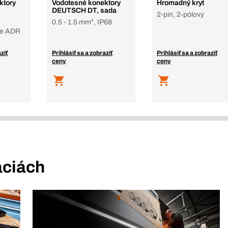
ktory
Vodotesné konektory
Hromadný kryt
DEUTSCH DT, sada
2-pin, 2-pólový
0.5 - 1.5 mm², IP68
re ADR
ziť
Prihlásiť sa a zobraziť
Prihlásiť sa a zobraziť
ceny
ceny
áciách