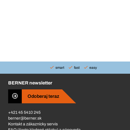
smart
fast
easy
BERNER newsletter
Odoberaj teraz
+421 45 5410 245
berner@berner.sk
Kontakt a zákaznícky servis
FAQ (často kladené otázky) a nápoveda