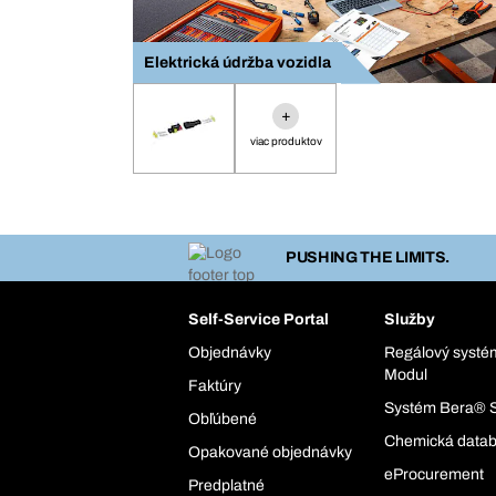
Elektrická údržba vozidla
+
viac produktov
PUSHING THE LIMITS.
Self-Service Portal
Služby
Objednávky
Regálový syst
Modul
Faktúry
Systém Bera® 
Obľúbené
Chemická data
Opakované objednávky
eProcurement
Predplatné