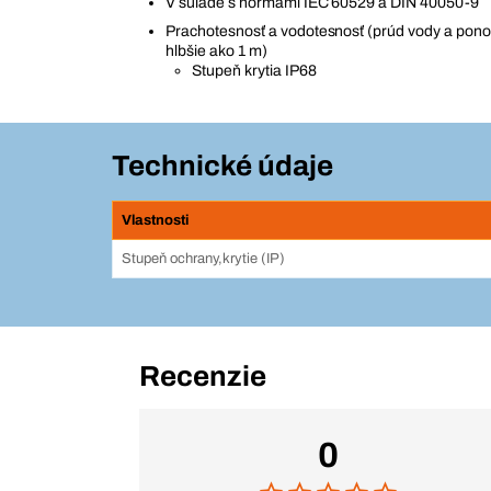
V súlade s normami IEC 60529 a DIN 40050-9
Prachotesnosť a vodotesnosť (prúd vody a pono
hlbšie ako 1 m)
Stupeň krytia IP68
Technické údaje
Vlastnosti
Stupeň ochrany,krytie (IP)
Recenzie
0