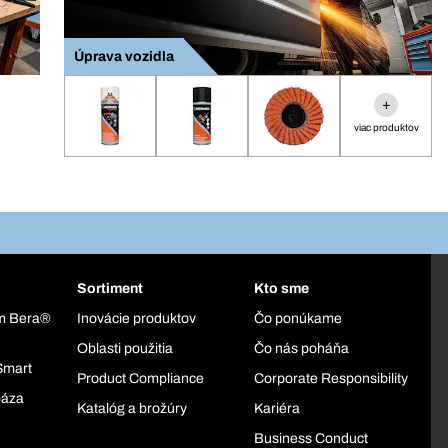
Úprava vozidla
+
viac produktov
Sortiment
Kto sme
ém Bera®
Inovácie produktov
Čo ponúkame
Oblasti použitia
Čo nás poháňa
Smart
Product Compliance
Corporate Responsibility
báza
Katalóg a brožúry
Kariéra
Business Conduct