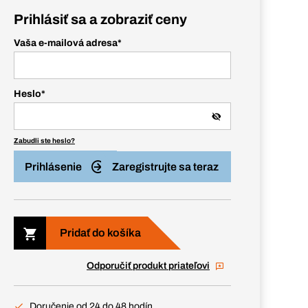
Prihlásiť sa a zobraziť ceny
Vaša e-mailová adresa
*
Heslo
*
Zabudli ste heslo?
Prihlásenie
Zaregistrujte sa teraz
Pridať do košíka
Odporučiť produkt priateľovi
Doručenie od 24 do 48 hodín