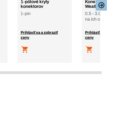
1-pólové kryty
Konektory Delphi
konektorov
Weatherpack
1-pin
0.5 - 3.0 mm², súčiastky
na ich opravy
Prihlásiť sa a zobraziť
Prihlásiť sa a zobraziť
ceny
ceny