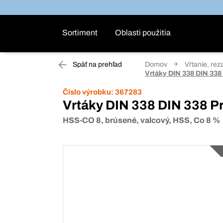
Sortiment
Oblasti použitia
Späť na prehľad
Domov
Vŕtanie, rez
Vrtáky DIN 338 DIN 33
Číslo výrobku:
367283
Vrtáky DIN 338 DIN 338 
HSS-CO 8, brúsené, valcový, HSS, Co 8 %