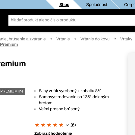
Shop
Spoločnosť
Corpo
anie, brúsenie a zváranie
Vŕtanie
Vŕtanie do kovu
Vrtáky
8 Premium
Premium
Silný vrták vyrobený z kobaltu 8%
PREMIUMline
Samovystreďovanie so 135° deleným
hrotom
Veľmi presne brúsený
(6)
Zobraziť hodnotenie