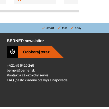
smart
fast
easy
BERNER newsletter
Odoberaj teraz
+421 45 5410 245
berner@berner.sk
Kontakt a zákaznícky servis
FAQ (často kladené otázky) a nápoveda