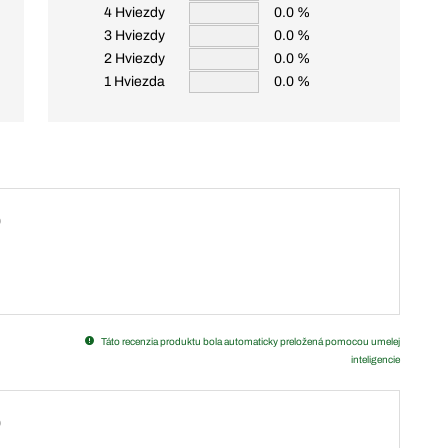
4 Hviezdy
0.0 %
3 Hviezdy
0.0 %
2 Hviezdy
0.0 %
1 Hviezda
0.0 %
D
Táto recenzia produktu bola automaticky preložená pomocou umelej
inteligencie
D