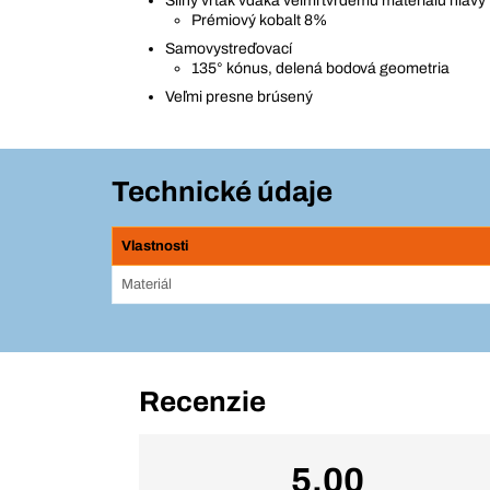
Silný vrták vďaka veľmi tvrdému materiálu hlavy
Prémiový kobalt 8%
Samovystreďovací
135° kónus, delená bodová geometria
Veľmi presne brúsený
Technické údaje
Vlastnosti
Materiál
Recenzie
5,00