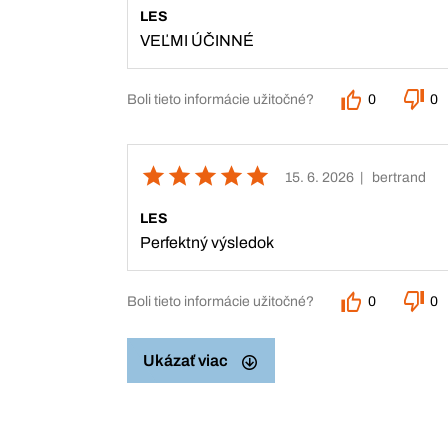
LES
VEĽMI ÚČINNÉ
Boli tieto informácie užitočné?
0
0
15. 6. 2026
| bertrand
LES
Perfektný výsledok
Boli tieto informácie užitočné?
0
0
Ukázať viac