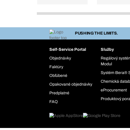
PUSHING THE LIMITS.
Self-Service Portal
Služby
Objednávky
Regálový syst
Modul
Faktúry
Systém Bera® 
Obľúbené
Chemická data
Opakované objednávky
eProcurement
Predplatné
Produktový por
FAQ