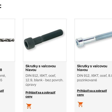
:
Skrutky s valcovou
Skrutky s valcovou
38
hlavou
hlavou
ené,
DIN 912, I6KT, oceľ,
DIN 912, I6KT, oceľ, 8.
o5
12.9, blank - bez povrch.
pozinkované
úpravy
ziť
Prihlásiť sa a zobraziť
Prihlásiť sa a zobraziť
ceny
ceny