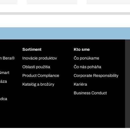
Sortiment
Kto sme
ém Bera®
Inovácie produktov
Čo ponúkame
Oblasti použitia
Čo nás poháňa
Smart
Product Compliance
Corporate Responsibility
báza
Katalóg a brožúry
Kariéra
Business Conduct
adca