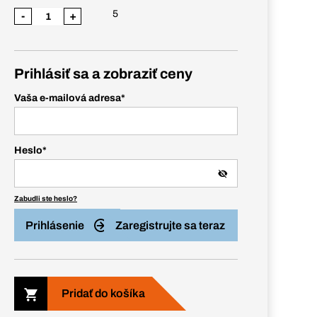
5
-
+
Prihlásiť sa a zobraziť ceny
Vaša e-mailová adresa
*
Heslo
*
Zabudli ste heslo?
Prihlásenie
Zaregistrujte sa teraz
Pridať do košíka