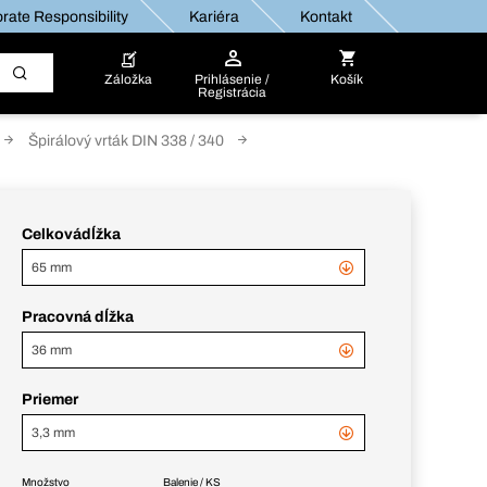
rate Responsibility
Kariéra
Kontakt
Záložka
Prihlásenie /
Košík
Registrácia
Špirálový vrták DIN 338 / 340
Celkovádĺžka
65 mm
Pracovná dĺžka
36 mm
Priemer
3,3 mm
Množstvo
Balenie / KS