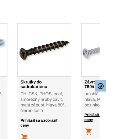
Skrutky do
Závrtné skrutky DIN
sadrokartónu
7504-M, PH 2
8,
PH, CSK, PHOS, oceľ,
poloblá (panvičková)
smorezný hrubý závit,
hlava, PH, oceľ,
malá zápust. hlava 80°,
pozinkované
čierno fosfá
Prihlásiť sa a zobraziť
ceny
Prihlásiť sa a zobraziť
ceny