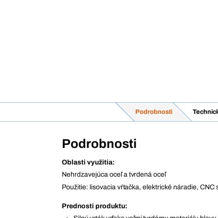
Podrobnosti
Technic
Podrobnosti
Oblasti využitia:
Nehrdzavejúca oceľ a tvrdená oceľ
Použitie: lisovacia vŕtačka, elektrické náradie, CNC s
Prednosti produktu: