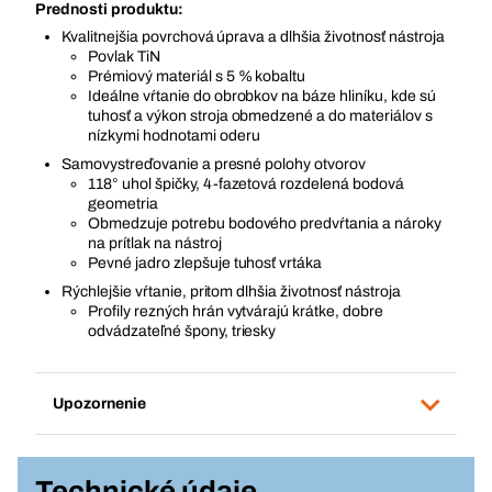
Prednosti produktu:
Kvalitnejšia povrchová úprava a dlhšia životnosť nástroja
Povlak TiN
Prémiový materiál s 5 % kobaltu
Ideálne vŕtanie do obrobkov na báze hliníku, kde sú
tuhosť a výkon stroja obmedzené a do materiálov s
nízkymi hodnotami oderu
Samovystreďovanie a presné polohy otvorov
118° uhol špičky, 4-fazetová rozdelená bodová
geometria
Obmedzuje potrebu bodového predvŕtania a nároky
na prítlak na nástroj
Pevné jadro zlepšuje tuhosť vrtáka
Rýchlejšie vŕtanie, pritom dlhšia životnosť nástroja
Profily rezných hrán vytvárajú krátke, dobre
odvádzateľné špony, triesky
Upozornenie
Technické údaje