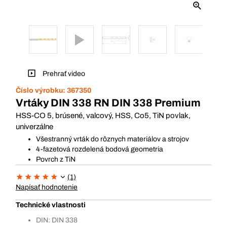
Prehrať video
Číslo výrobku:
367350
Vrtáky DIN 338 RN DIN 338 Premium
HSS-CO 5, brúsené, valcový, HSS, Co5, TiN povlak,
univerzálne
Všestranný vrták do rôznych materiálov a strojov
4-fazetová rozdelená bodová geometria
Povrch z TiN
(1)
Napísať hodnotenie
Technické vlastnosti
DIN: DIN 338