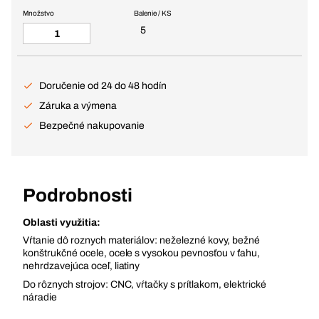
Množstvo
Balenie / KS
5
Doručenie od 24 do 48 hodín
Záruka a výmena
Bezpečné nakupovanie
Podrobnosti
Oblasti využitia:
Vŕtanie dô roznych materiálov: neželezné kovy, bežné
konštrukčné ocele, ocele s vysokou pevnosťou v ťahu,
nehrdzavejúca oceľ, liatiny
Do rôznych strojov: CNC, vŕtačky s prítlakom, elektrické
náradie