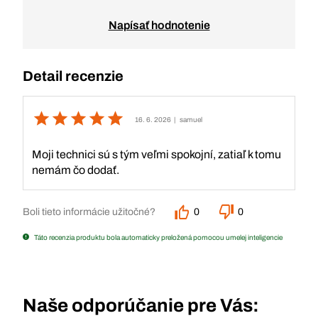
Napísať hodnotenie
Detail recenzie
16. 6. 2026
| samuel
Moji technici sú s tým veľmi spokojní, zatiaľ k tomu
nemám čo dodať.
Boli tieto informácie užitočné?
0
0
Táto recenzia produktu bola automaticky preložená pomocou umelej inteligencie
Naše odporúčanie pre Vás: