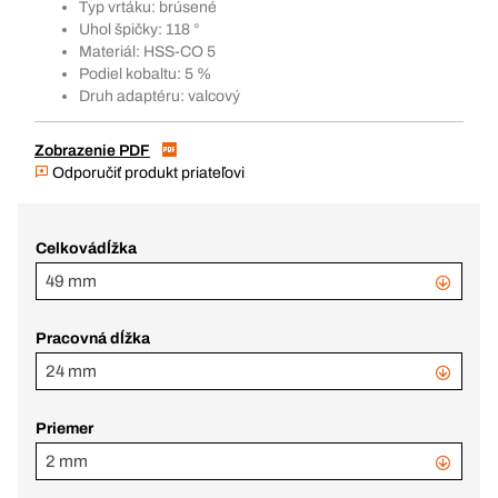
Typ vrtáku: brúsené
Uhol špičky: 118 °
Materiál: HSS-CO 5
Podiel kobaltu: 5 %
Druh adaptéru: valcový
Zobrazenie PDF
Odporučiť produkt priateľovi
Celkovádĺžka
49 mm
Pracovná dĺžka
24 mm
Priemer
2 mm