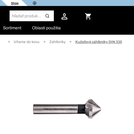
Shop
Sortiment
Oblasti použitia
nie
Vŕtanie do kovu
Záhlbníky
Kužeľové záhlbníky DIN 335