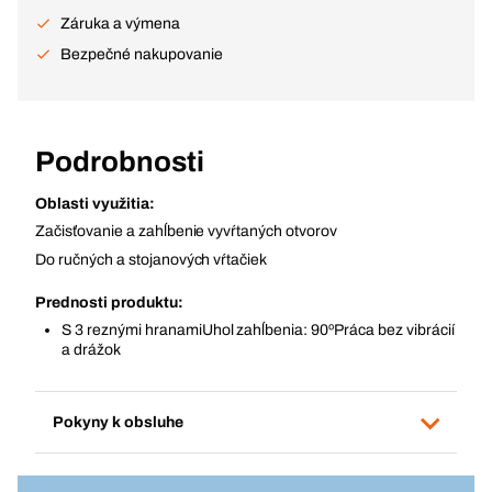
Záruka a výmena
Bezpečné nakupovanie
Podrobnosti
Oblasti využitia:
Začisťovanie a zahĺbenie vyvŕtaných otvorov
Do ručných a stojanových vŕtačiek
Prednosti produktu:
S 3 reznými hranamiUhol zahĺbenia: 90ºPráca bez vibrácií
a drážok
Pokyny k obsluhe