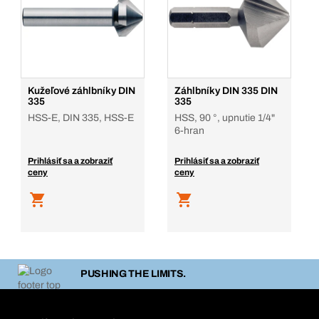
Kužeľové záhlbníky DIN
Záhlbníky DIN 335 DIN
335
335
HSS-E, DIN 335, HSS-E
HSS, 90 °, upnutie 1/4"
6-hran
Prihlásiť sa a zobraziť
Prihlásiť sa a zobraziť
ceny
ceny
PUSHING THE LIMITS.