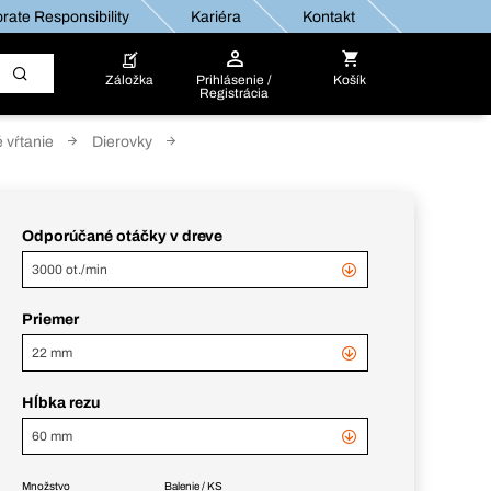
rate Responsibility
Kariéra
Kontakt
Záložka
Prihlásenie /
Košík
Registrácia
 vŕtanie
Dierovky
Odporúčané otáčky v dreve
3000 ot./min
Priemer
22 mm
Hĺbka rezu
60 mm
Množstvo
Balenie / KS