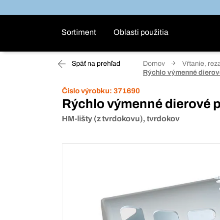
Sortiment
Oblasti použitia
Späť na prehľad
Domov
Vŕtanie, rez
Rýchlo výmenné dierov
Číslo výrobku:
371690
Rýchlo výmenné dierové p
HM-lišty (z tvrdokovu), tvrdokov