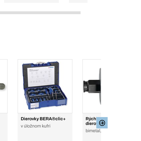
Dierovky BERA®clic+
Rýchlo výmenné
dierové píly
v úložnom kufri
bimetal, bi-metal, Co8