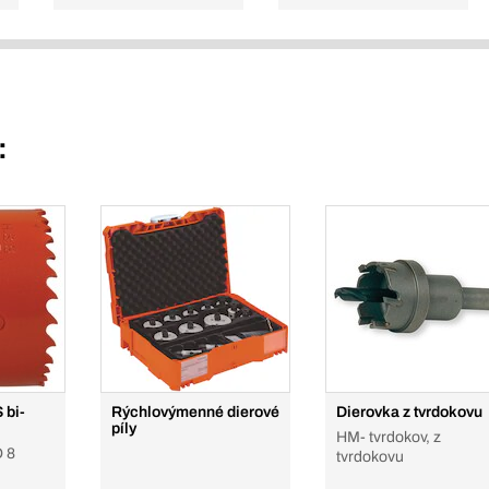
:
 bi-
Rýchlovýmenné dierové
Dierovka z tvrdokovu
píly
HM- tvrdokov, z
O 8
tvrdokovu