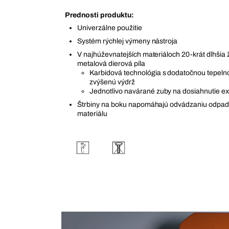
Prednosti produktu:
Univerzálne použitie
Systém rýchlej výmeny nástroja
V najhúževnatejších materiáloch 20-krát dlhšia ž
metalová dierová píla
Karbidová technológia s dodatočnou tepeln
zvýšenú výdrž
Jednotlivo navárané zuby na dosiahnutie ex
Štrbiny na boku napomáhajú odvádzaniu odpad
materiálu