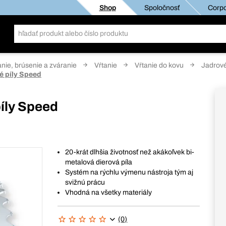
Shop
Spoločnosť
Corpo
anie, brúsenie a zváranie
Vŕtanie
Vŕtanie do kovu
Jadrové
é píly Speed
íly Speed
20-krát dlhšia životnosť než akákoľvek bi-
metalová dierová píla
Systém na rýchlu výmenu nástroja tým aj
svižnú prácu
Vhodná na všetky materiály
(0)