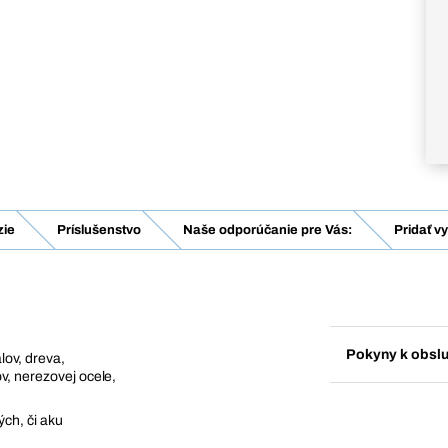
ie
Príslušenstvo
Naše odporúčanie pre Vás:
Pridať v
Pokyny k obsl
lov, dreva,
v, nerezovej ocele,
ých, či aku