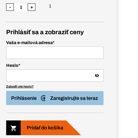
1
-
+
Prihlásiť sa a zobraziť ceny
Vaša e-mailová adresa
*
Heslo
*
Zabudli ste heslo?
Prihlásenie
Zaregistrujte sa teraz
Pridať do košíka