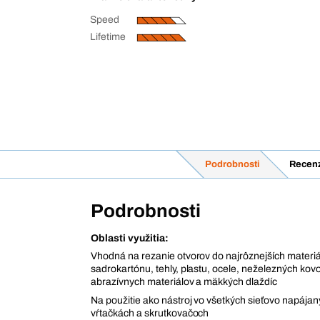
Speed
Lifetime
Podrobnosti
Recenz
Podrobnosti
Oblasti využitia:
Vhodná na rezanie otvorov do najrôznejších materiá
sadrokartónu, tehly, plastu, ocele, neželezných kovo
abrazívnych materiálov a mäkkých dlaždíc
Na použitie ako nástroj vo všetkých sieťovo napájan
vŕtačkách a skrutkovačoch