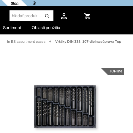
Shop
Sortiment
Oblasti použitia
In BS assortment cases
Vrtáky DIN 338, 107-dielna súprava Top
TOPline