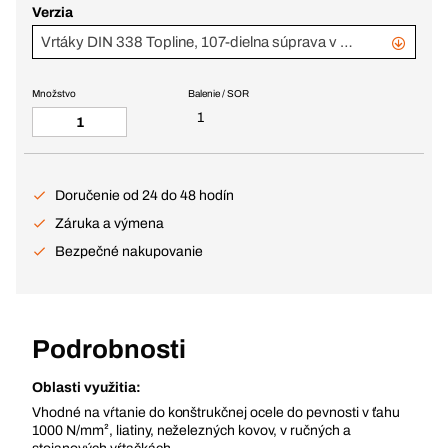
Verzia
Vrtáky DIN 338 Topline, 107-dielna súprava v kovovom kufríku BS3044
Množstvo
Balenie / SOR
1
Doručenie od 24 do 48 hodín
Záruka a výmena
Bezpečné nakupovanie
Podrobnosti
Oblasti využitia:
Vhodné na vŕtanie do konštrukčnej ocele do pevnosti v ťahu
1000 N/mm², liatiny, neželezných kovov, v ručných a