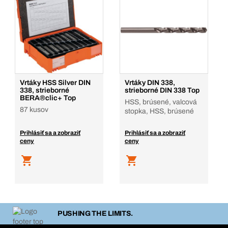
Vrtáky HSS Silver DIN
Vrtáky DIN 338,
338, strieborné
strieborné DIN 338 Top
BERA®clic+ Top
HSS, brúsené, valcová
87 kusov
stopka, HSS, brúsené
Prihlásiť sa a zobraziť
Prihlásiť sa a zobraziť
ceny
ceny
PUSHING THE LIMITS.