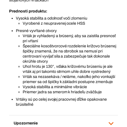
stojanových vŕtačkách
Prednosti produktu:
Vysoká stabilita a odolnosť voči zlomeniu
Vyrobené z neupravenej ocele HSS
Presné vyvŕtané otvory
Vrták je vyhladený a brúsený, aby sa zaistila presnosť
pri vŕtaní
Špeciálne kosoštvorcové rozdelenie krížovo brúsenej
špičky znamená, že na obrobok sa nemusí pri
centrovaní vyvíjať sila a zabezpečuje tak dokonale
okrúhle otvory
Uhol hrotu je 130°, vďaka krížovému brúseniu je ale
vrták aj pri takomto strmom uhle dobre vystredený
Vrták sa nezasekáva / neláme, nakoľko jeho vonkajší
priemer sa od špičky k základni postupne zmenšuje
Vysoká stabilita a minimálne vibrácie
Priemer jadra sa smerom k hriadeľu zväčšuje
Vrtáky sú po celej svojej pracovnej dĺžke opakovane
brúsiteľné
Upozornenie