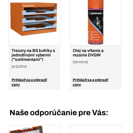
Trezory na BS kufríky s
Olej na vŕtanie a
jednotlivými výbermi
rezanie DVGW
("sortimentami")
červená
prázdne
Prihlásiť sa a zobraziť
Prihlásiť sa a zobraziť
ceny
ceny
Naše odporúčanie pre Vás: