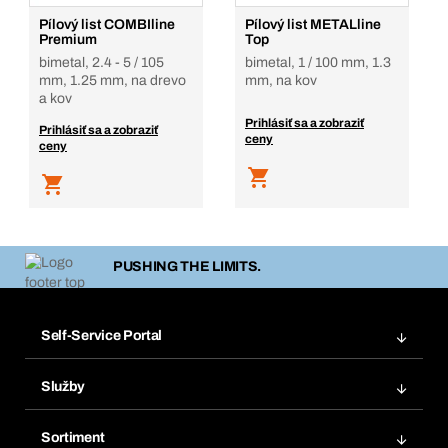
Pílový list COMBIline
Pílový list METALline
Premium
Top
bimetal, 2.4 - 5 / 105
bimetal, 1 / 100 mm, 1.3
mm, 1.25 mm, na drevo
mm, na kov
a kov
Prihlásiť sa a zobraziť
Prihlásiť sa a zobraziť
ceny
ceny
PUSHING THE LIMITS.
Self-Service Portal
Objednávky
Služby
Faktúry
Regálový systém Bera® Modul
Obľúbené
Sortiment