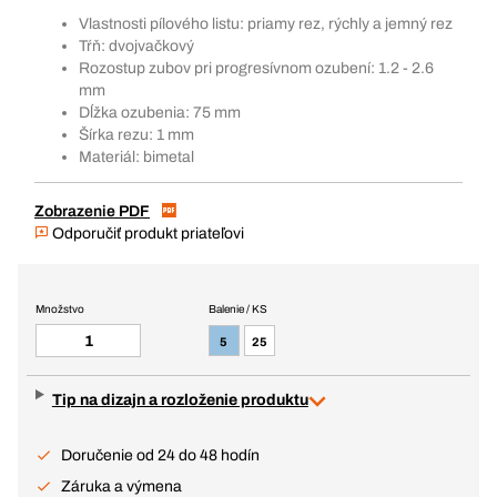
Vlastnosti pílového listu: priamy rez, rýchly a jemný rez
Tŕň: dvojvačkový
Rozostup zubov pri progresívnom ozubení: 1.2 - 2.6
mm
Dĺžka ozubenia: 75 mm
Šírka rezu: 1 mm
Materiál: bimetal
Zobrazenie PDF
Odporučiť produkt priateľovi
Množstvo
Balenie / KS
5
25
Tip na dizajn a rozloženie produktu
Doručenie od 24 do 48 hodín
Záruka a výmena