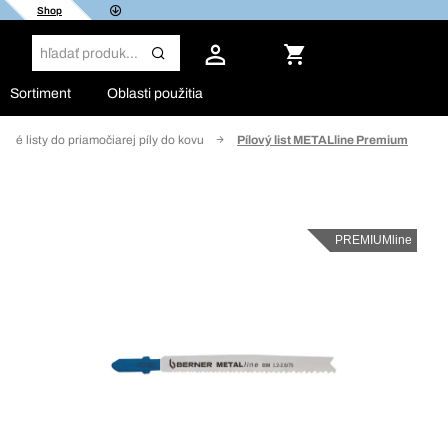
Shop
Sortiment
Oblasti použitia
lové listy do priamočiarej píly do kovu
Pílový list METALline Premium
PREMIUMline