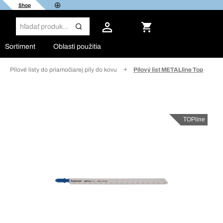
Shop
Sortiment
Oblasti použitia
Pílové listy do priamočiarej píly do kovu
Pílový list METALline Top
TOPline