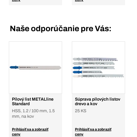
Naše odporúčanie pre Vás:
Pílový list METALline
Súprava pílových listov
Standard
drevo a kov
HSS, 1.2 / 100 mm, 1.5
25 KS
mm, na kov
Prihlásiť sa a zobraziť
Prihlásiť sa a zobraziť
ceny
ceny