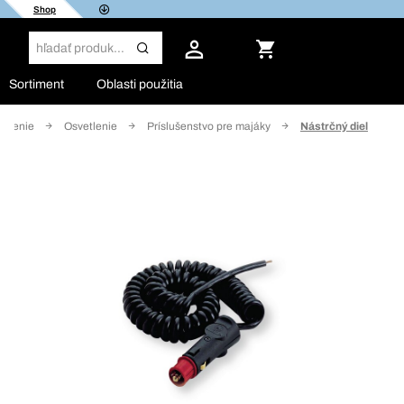
Shop
Sortiment
Oblasti použitia
etlenie
Osvetlenie
Príslušenstvo pre majáky
Nástrčný diel