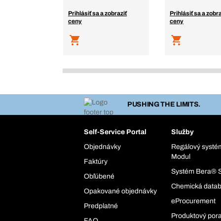
Prihlásiť sa a zobraziť
Prihlásiť sa a zobra
ceny
ceny
PUSHING THE LIMITS.
Self-Service Portal
Služby
Objednávky
Regálový syst
Modul
Faktúry
Systém Bera® 
Obľúbené
Chemická data
Opakované objednávky
eProcurement
Predplatné
Produktový por
FAQ