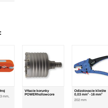
:
troj
Vŕtacie korunky
Odizolovacie kliešte
POWERhollowcore
0,03 mm² -16 mm²
 13 mm,
202 mm