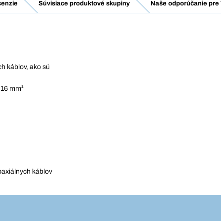
enzie
Súvisiace produktové skupiny
Naše odporúčanie pre 
h káblov, ako sú
a 16 mm²
oaxiálnych káblov