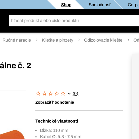
Shop
Spoločnosť
Corpo
Ručné náradie
Kliešte a pinzety
Odizolovacie kliešte
Od
álne č. 2
(0)
Zobraziť hodnotenie
Technické vlastnosti
Dĺžka: 110 mm
Kábel Ø: 4.8 - 7.5 mm