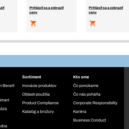
ziť
Prihlásiť sa a zobraziť
Prihlásiť sa a zobraziť
ceny
ceny
Sortiment
Kto sme
ém Bera®
Inovácie produktov
Čo ponúkame
Oblasti použitia
Čo nás poháňa
Smart
Product Compliance
Corporate Responsibility
báza
Katalóg a brožúry
Kariéra
Business Conduct
adca