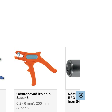
Odstraňovač izolácie
Nástrčné 1/4" kľúče,
Super 5
BFD+ , na vonkajší 6-
hran (HEX)
0.2 - 6 mm², 200 mm,
Super 5