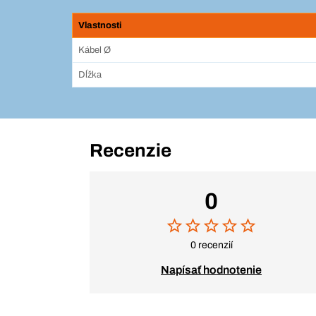
Vlastnosti
Kábel Ø
Dĺžka
Recenzie
0
0 recenzií
Napísať hodnotenie