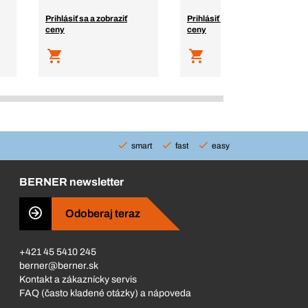
Prihlásiť sa a zobraziť
Prihlásiť sa a zobraziť
ceny
ceny
smart
fast
easy
BERNER newsletter
Odoberaj teraz
+421 45 5410 245
berner@berner.sk
Kontakt a zákaznícky servis
FAQ (často kladené otázky) a nápoveda