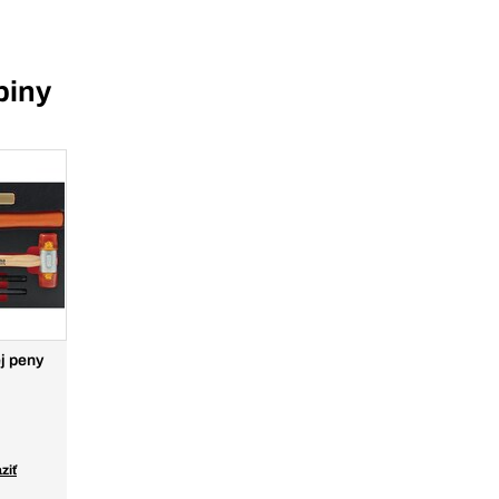
piny
j peny
ziť