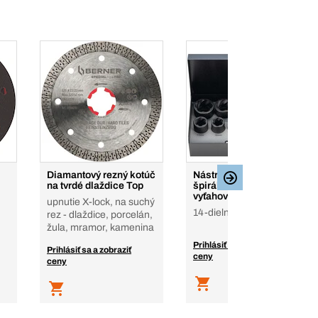
Diamantový rezný kotúč
Nástrčné 1/2" rázové
na tvrdé dlaždice Top
špirálové nadstavce na
vyťahovanie skrutiek
upnutie X-lock, na suchý
14-dielna súprava
rez - dlaždice, porcelán,
žula, mramor, kamenina
Prihlásiť sa a zobraziť
Prihlásiť sa a zobraziť
ceny
ceny