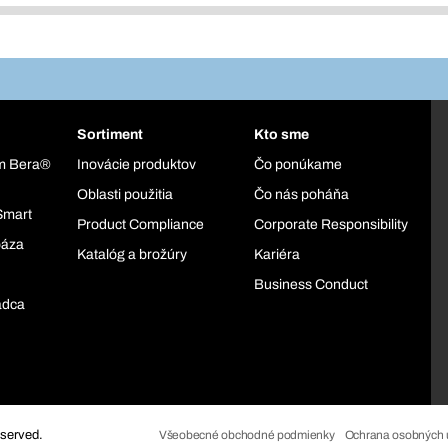
Sortiment
Kto sme
ém Bera®
Inovácie produktov
Čo ponúkame
Oblasti použitia
Čo nás poháňa
Smart
Product Compliance
Corporate Responsibility
báza
Katalóg a brožúry
Kariéra
Business Conduct
adca
eserved.
Všeobecné obchodné podmienky
Ochrana osobných 