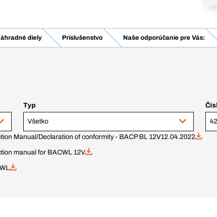
áhradné diely
Príslušenstvo
Naše odporúčanie pre Vás:
Typ
Čís
Všetko
ction Manual/Declaration of conformity - BACP BL 12V
12.04.2022
ction manual for BACWL 12V
ACWL