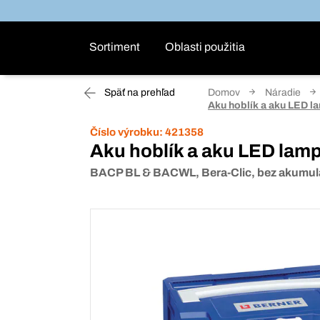
Sortiment
Oblasti použitia
Späť na prehľad
Domov
Náradie
Aku hoblík a aku LED la
Číslo výrobku:
421358
Aku hoblík a aku LED lampa
BACP BL & BACWL, Bera-Clic, bez akumulá