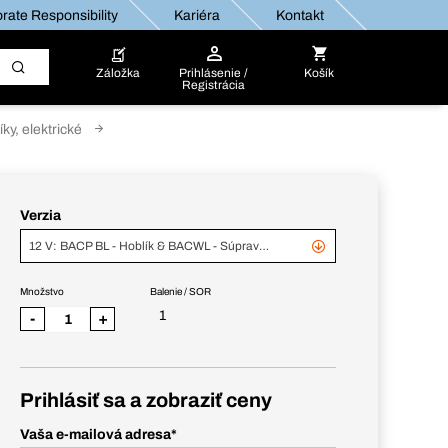
rate Responsibility
Kariéra
Kontakt
Záložka
Prihlásenie /
Košík
Registrácia
íky, elektrické
Verzia
12 V: BACP BL - Hoblík & BACWL - Súprava bitov, vrtákov a svetlo, v BC+
Množstvo
Balenie / SOR
1
-
+
Prihlásiť sa a zobraziť ceny
Vaša e-mailová adresa
*