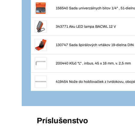
156540 Sada univerzálnych bitov 1/4" , 51-dieln
343771 Aku LED lampa BACWL 12 V
130747 Sada špirálových vrtákov 19-dielna DIN 
200440 Kľúč "L" , inbus, 45 x 16 mm, v. 2,5 mm
419454 Nože do hobľovačiek z tvrdokovu, obojs
Príslušenstvo