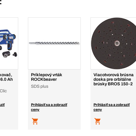
:
tkovač,
Príklepový vrták
Viacotvorová brúsna
 6.0 Ah
ROCKbeaver
doska pre orbitálne
brúsky BROS 150-2
SDS plus
lic
ziť
Prihlásiť sa a zobraziť
Prihlásiť sa a zobraziť
ceny
ceny