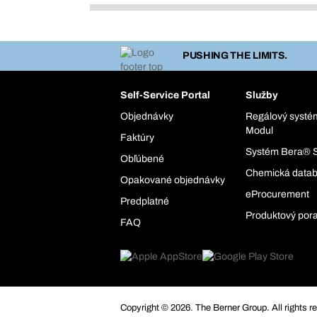
PUSHING THE LIMITS.
Self-Service Portal
Služby
Objednávky
Regálový syst
Modul
Faktúry
Systém Bera® 
Obľúbené
Chemická data
Opakované objednávky
eProcurement
Predplatné
Produktový por
FAQ
Copyright © 2026. The Berner Group. All rights r