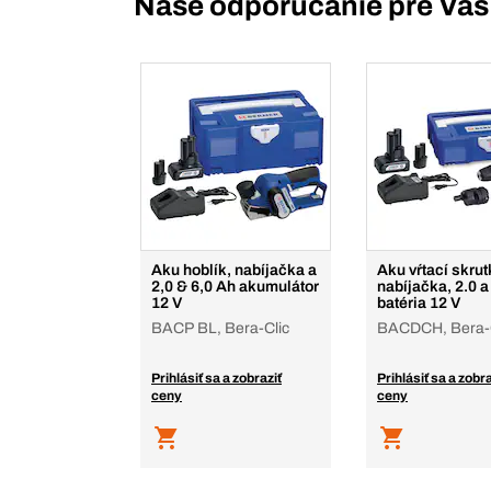
Naše odporúčanie pre Vás
Aku hoblík, nabíjačka a
Aku vŕtací skru
2,0 & 6,0 Ah akumulátor
nabíjačka, 2.0 a
12 V
batéria 12 V
BACP BL, Bera-Clic
BACDCH, Bera-C
Prihlásiť sa a zobraziť
Prihlásiť sa a zobra
ceny
ceny