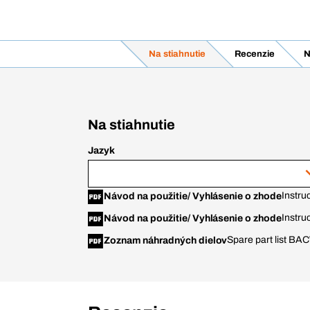
Na stiahnutie
Recenzie
N
Na stiahnutie
Jazyk
Instru
Návod na použitie/ Vyhlásenie o zhode
Instru
Návod na použitie/ Vyhlásenie o zhode
Spare part list B
Zoznam náhradných dielov