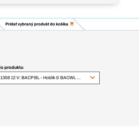
Pridať vybraný produkt do košíka
lo produktu
421358 12 V: BACP BL - Hoblík & BACWL - Súprava bitov, vrtákov a svetlo, v BC+