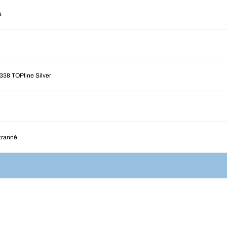
a
338 TOPline Silver
tranné