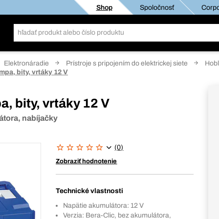
Shop
Spoločnosť
Corpo
Elektronáradie
Prístroje s pripojením do elektrickej siete
Hobl
mpa, bity, vrtáky 12 V
, bity, vrtáky 12 V
tora, nabíjačky
(0)
Zobraziť hodnotenie
Technické vlastnosti
Napätie akumulátora: 12 V
Verzia: Bera-Clic, bez akumulátora,