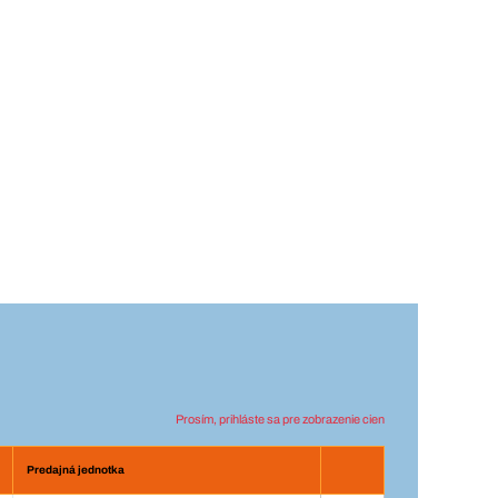
Prosím, prihláste sa pre zobrazenie cien
Predajná jednotka