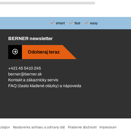
smart
fast
easy
BERNER newsletter
Odoberaj teraz
+421 45 5410 245
berner@berner.sk
Kontakt a zákaznícky servis
FAQ (často kladené otázky) a nápoveda
údajov
Nastavenia súhlasu a ochrany dát
Riadenie sťažností
Impressum