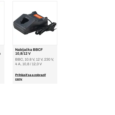
Nabíjačka BBCF
n
10,8/12 V
BBC, 10.8 V, 12 V, 230 V,
4 A, 10,8 / 12,0 V
Prihlásiť sa a zobraziť
ceny