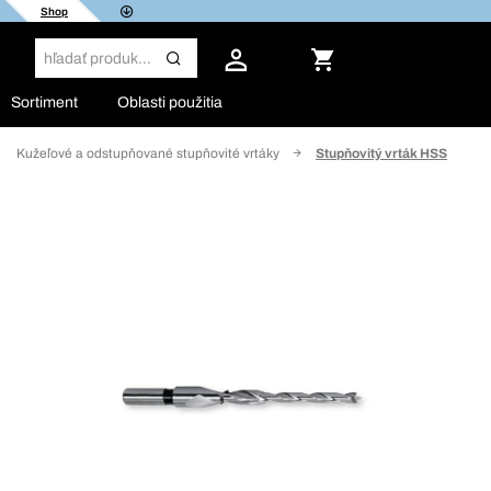
Shop
Sortiment
Oblasti použitia
Kužeľové a odstupňované stupňovité vrtáky
Stupňovitý vrták HSS