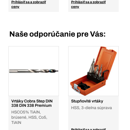
Prihlásiť sa a zobraziť
Prihlásiť sa a zobraziť
ceny
ceny
Naše odporúčanie pre Vás:
Vrtáky Cobra Step DIN
Stupňovité vrtáky
338 DIN 338 Premium
HSS, 3-dielna súprava
HSCO5% TiAlN,
brúsené, HSS, Co5,
TiAlN
Prihlásiť sa a zobraziť