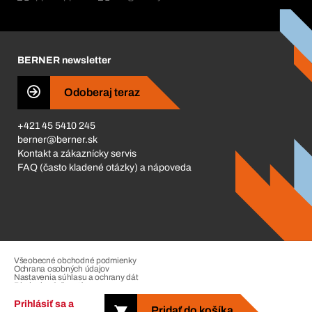
Katalóg a brožúry
Corporate Responsibility
Kariéra
BERNER newsletter
Business Conduct
Odoberaj teraz
+421 45 5410 245
berner@berner.sk
Kontakt a zákaznícky servis
FAQ (často kladené otázky) a nápoveda
Všeobecné obchodné podmienky
Ochrana osobných údajov
Nastavenia súhlasu a ochrany dát
Riadenie sťažností
Impressum
Prihlásiť sa a
Pridať do košíka