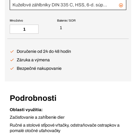
Kužeľové záhlbníky DIN 335 C, HSS, 6-d. súprava
Množstvo
Balenie / SOR
1
Doručenie od 24 do 48 hodín
Záruka a výmena
Bezpečné nakupovanie
Podrobnosti
Oblasti využitia:
Začisťovanie a zahĺbenie dier
Ručné a stolové stĺpové vŕtačky, odstraňovače ostrapkov a
pomalé otočné uťahovačky