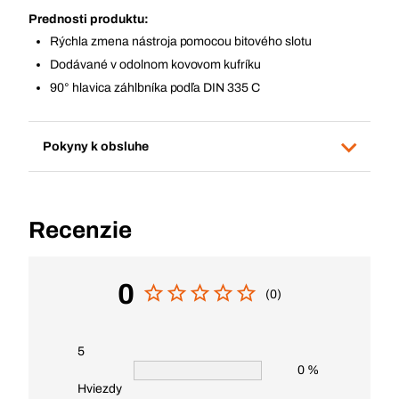
Prednosti produktu:
Rýchla zmena nástroja pomocou bitového slotu
Dodávané v odolnom kovovom kufríku
90° hlavica záhlbníka podľa DIN 335 C
Pokyny k obsluhe
Recenzie
0
(0)
5
0 %
Hviezdy