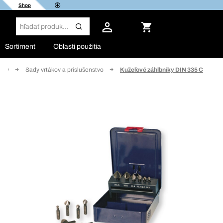
Shop
Sortiment
Oblasti použitia
táky
Sady vrtákov a príslušenstvo
Kužeľové záhlbníky DIN 335 C