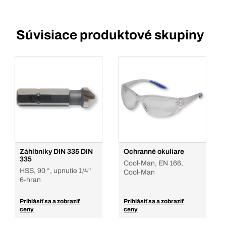
Súvisiace produktové skupiny
Záhlbníky DIN 335 DIN
Ochranné okuliare
335
Cool-Man, EN 166,
HSS, 90 °, upnutie 1/4"
Cool-Man
6-hran
Prihlásiť sa a zobraziť
Prihlásiť sa a zobraziť
ceny
ceny