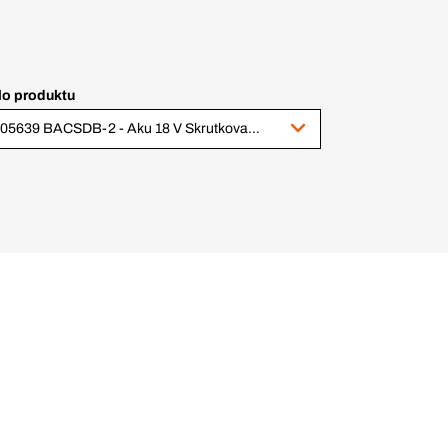
lo produktu
1005639 BACSDB-2 - Aku 18 V Skrutkovač, 2 x 4,0 Ah BBPB, nab. BACB, v kufríku