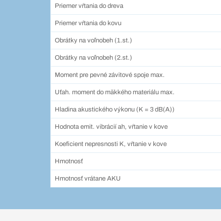
Priemer vŕtania do dreva
Priemer vŕtania do kovu
Obrátky na voľnobeh (1.st.)
Obrátky na voľnobeh (2.st.)
Moment pre pevné závitové spoje max.
Uťah. moment do mäkkého materiálu max.
Hladina akustického výkonu (K = 3 dB(A))
Hodnota emit. vibrácií ah, vŕtanie v kove
Koeficient nepresnosti K, vŕtanie v kove
Hmotnosť
Hmotnosť vrátane AKU