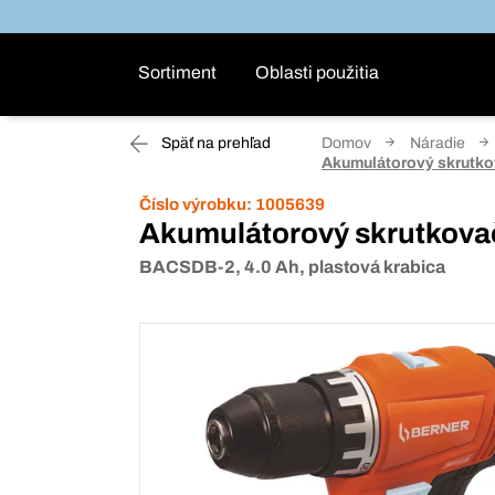
Sortiment
Oblasti použitia
Späť na prehľad
Domov
Náradie
Akumulátorový skrutko
Číslo výrobku:
1005639
Akumulátorový skrutkova
BACSDB-2, 4.0 Ah, plastová krabica