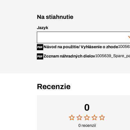
Na stiahnutie
Jazyk
10056
Návod na použitie/ Vyhlásenie o zhode
1005639_Spare_par
Zoznam náhradných dielov
Recenzie
0
0 recenzií