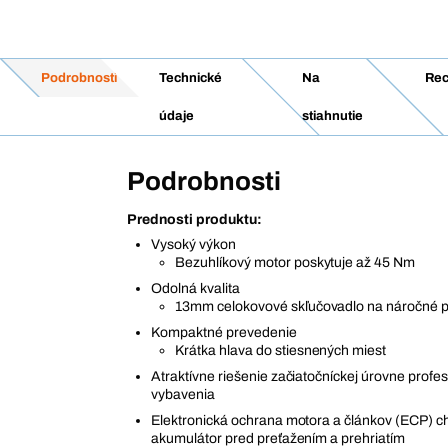
Podrobnosti
Technické
Na
Rec
údaje
stiahnutie
Podrobnosti
Prednosti produktu:
Vysoký výkon
Bezuhlíkový motor poskytuje až 45 Nm
Odolná kvalita
13mm celokovové skľučovadlo na náročné p
Kompaktné prevedenie
Krátka hlava do stiesnených miest
Atraktívne riešenie začiatočníckej úrovne profe
vybavenia
Elektronická ochrana motora a článkov (ECP) ch
akumulátor pred preťažením a prehriatím