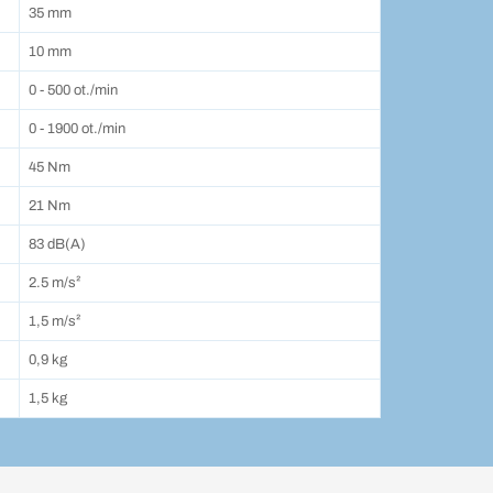
35 mm
10 mm
0 - 500 ot./min
0 - 1900 ot./min
45 Nm
21 Nm
83 dB(A)
2.5 m/s²
1,5 m/s²
0,9 kg
1,5 kg