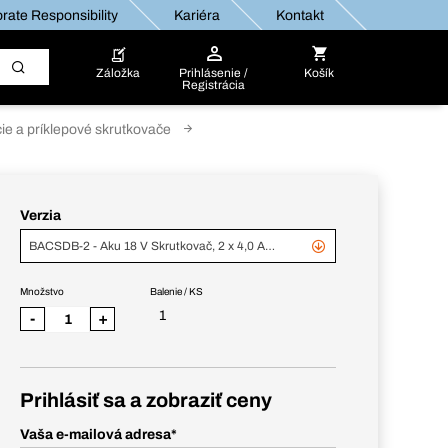
rate Responsibility
Kariéra
Kontakt
Záložka
Prihlásenie /
Košík
Registrácia
ie a príklepové skrutkovače
Verzia
BACSDB-2 - Aku 18 V Skrutkovač, 2 x 4,0 Ah BBPB, nab. BACB, v kufríku
Množstvo
Balenie / KS
1
-
+
Prihlásiť sa a zobraziť ceny
Vaša e-mailová adresa
*