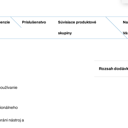
enzie
Príslušenstvo
Súvisiace produktové
Na
skupiny
Vá
Rozsah dodáv
oužívanie
sionálneho
ráni nástroj a