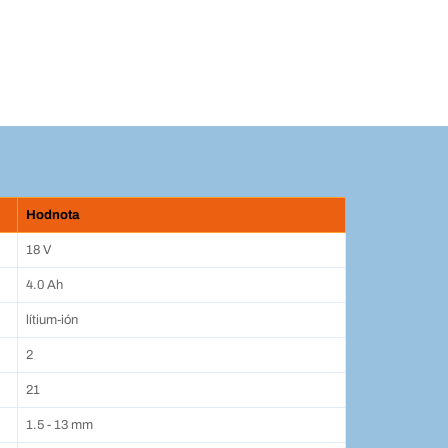
Hodnota
18 V
4.0 Ah
lítium-ión
2
21
1.5 - 13 mm