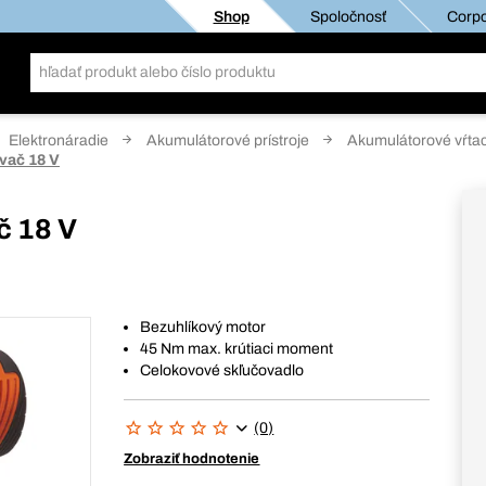
Shop
Spoločnosť
Corpo
Elektronáradie
Akumulátorové prístroje
Akumulátorové vŕtac
vač 18 V
č 18 V
Bezuhlíkový motor
45 Nm max. krútiaci moment
Celokovové skľučovadlo
(0)
Zobraziť hodnotenie