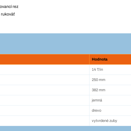
ovancí rez
á rukoväť
Hodnota
14 T/in
250 mm
382 mm
jemná
drevo
vytvrdené zuby