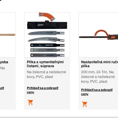
Ryoba
Pílka s vymeniteľnými
Nastaviteľná mini ruč
listami, súprava
pílka
 Na
Na železné a neželezné
200 mm, 24 T/in, Na
kovy, PVC, plast
železné a neželezné
kovy, PVC, plast
ziť
Prihlásiť sa a zobraziť
Prihlásiť sa a zobraziť
ceny
ceny