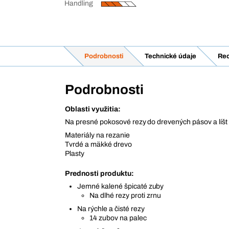
Handling
Podrobnosti
Technické údaje
Rec
Podrobnosti
Oblasti využitia:
Na presné pokosové rezy do drevených pásov a líšt
Materiály na rezanie
Tvrdé a mäkké drevo
Plasty
Prednosti produktu:
Jemné kalené špicaté zuby
Na dlhé rezy proti zrnu
Na rýchle a čisté rezy
14 zubov na palec