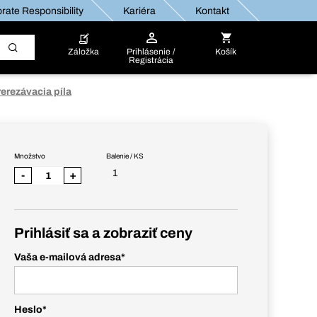
rate Responsibility
Kariéra
Kontakt
Záložka
Prihlásenie /
Košík
Registrácia
erezávacia píla
Množstvo
Balenie / KS
1
-
+
Prihlásiť sa a zobraziť ceny
Vaša e-mailová adresa
*
Heslo
*