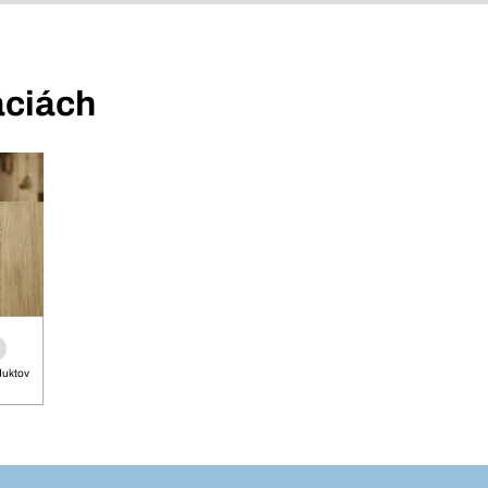
áciách
duktov