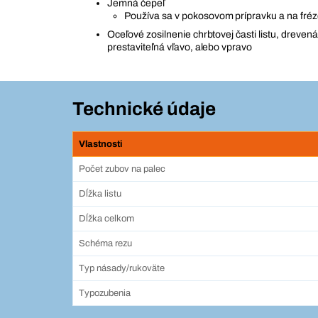
Jemná čepeľ
Používa sa v pokosovom prípravku a na fréz
Oceľové zosilnenie chrbtovej časti listu, dreven
prestaviteľná vľavo, alebo vpravo
Technické údaje
Vlastnosti
Počet zubov na palec
Dĺžka listu
Dĺžka celkom
Schéma rezu
Typ násady/rukoväte
Typozubenia