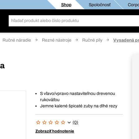
Shop
Spoločnosť
Corpo
Ručné náradie
Rezné nástroje
Ručné píly
Vysadená pr
la
S vľavo/vpravo nastaviteľnou drevenou
rukoväťou
Jemne kalené špicaté zuby na dlhé rezy
(0)
Zobraziť hodnotenie