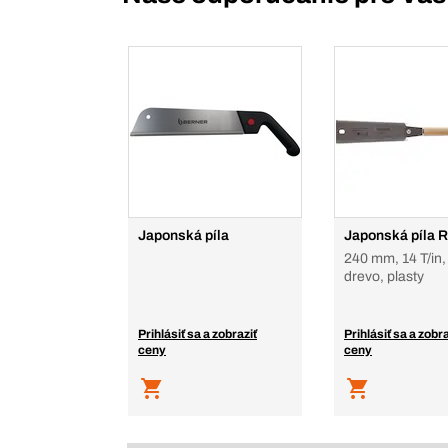
Japonská píla
Japonská píla 
240 mm, 14 T/in,
drevo, plasty
Prihlásiť sa a zobraziť
Prihlásiť sa a zobra
ceny
ceny