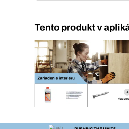
Tento produkt v aplik
Zariadenie interiéru
+
viac pro
PUSHING THE LIMITS.