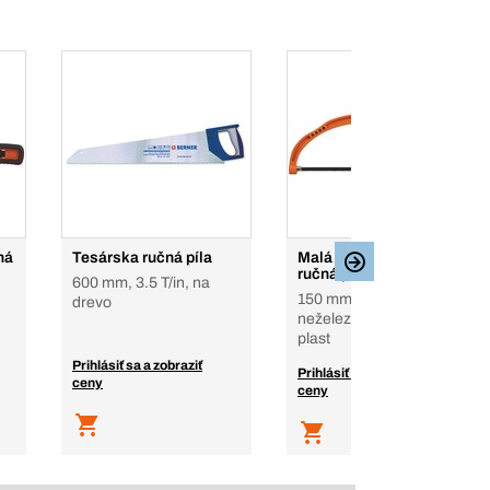
ná
Tesárska ručná píla
Malá ergonomická
ručná píla
600 mm, 3.5 T/in, na
150 mm, Na železné a
drevo
neželezné kovy, PVC,
plast
Prihlásiť sa a zobraziť
Prihlásiť sa a zobraziť
ceny
ceny