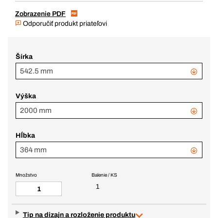
Zobrazenie PDF
Odporučiť produkt priateľovi
Šírka
542.5 mm
Výška
2000 mm
Hĺbka
364 mm
Množstvo
Balenie / KS
1
Tip na dizajn a rozloženie produktu