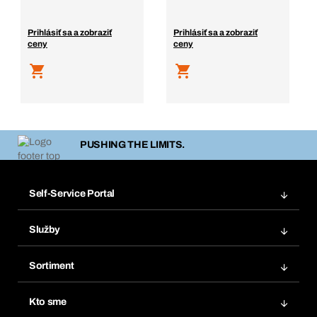
Prihlásiť sa a zobraziť
Prihlásiť sa a zobraziť
ceny
ceny
PUSHING THE LIMITS.
Self-Service Portal
Objednávky
Služby
Faktúry
Regálový systém Bera® Modul
Obľúbené
Sortiment
Systém Bera® Smart
Opakované objednávky
Inovácie produktov
Chemická databáza
Kto sme
Predplatné
Oblasti použitia