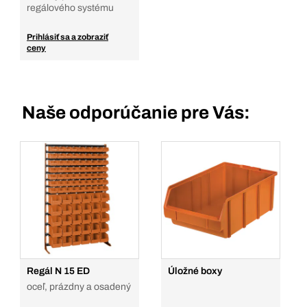
regálového systému
Prihlásiť sa a zobraziť
ceny
Naše odporúčanie pre Vás:
Regál N 15 ED
Úložné boxy
oceľ, prázdny a osadený